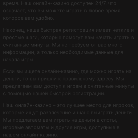
время. Наш онлайн-казино доступен 24/7, что
означает, что вы можете играть в любое время,
которое вам удобно.
Наконец, наша быстрая регистрация имеет четкие и
простые шаги, которые помогут вам начать играть в
считанные минуты. Мы не требуем от вас много
информации, а только необходимые данные для
начала игры.
Если вы ищете онлайн-казино, где можно играть на
деньги, то вы пришли к правильному адресу. Мы
предлагаем вам доступ к играм в считанные минуты
с помощью нашей быстрой регистрации.
Наш онлайн-казино – это лучшее место для игроков,
которые ищут развлечение и шанс выиграть деньги.
Мы предлагаем вам играть на деньги в слоты,
игровые автоматы и другие игры, доступные в
нашем онлайн-казино.