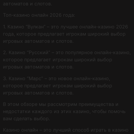
автоматов и слотов.
Топ-казино онлайн 2026 года:
1. Казино “Вулкан” – это лучшее онлайн-казино 2026
года, которое предлагает игрокам широкий выбор
игровых автоматов и слотов.
2. Казино “Русский” – это популярное онлайн-казино,
которое предлагает игрокам широкий выбор
игровых автоматов и слотов.
3. Казино “Марс” – это новое онлайн-казино,
которое предлагает игрокам широкий выбор
игровых автоматов и слотов.
В этом обзоре мы рассмотрим преимущества и
недостатки каждого из этих казино, чтобы помочь
вам сделать выбор.
Казино онлайн – это лучший способ играть в казино