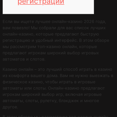
регистрации
Если вы ищете лучшее онлайн-казино 2026 года,
вам повезло! Мы собрали для вас список лучших
онлайн-казино, которые предлагают быструю
регистрацию и удобный интерфейс. В этом обзоре
мы рассмотрим топ-казино онлайн, которые
предлагают игрокам широкий выбор игровых
автоматов и слотов.
Казино онлайн – это лучший способ играть в казино
из комфорта вашего дома. Вам не нужно выезжать в
физическое казино, чтобы играть в игровые
автоматы или слоты. Онлайн-казино предлагают
игрокам широкий выбор игр, включая игровые
автоматы, слоты, рулетку, блэкджек и многое
другое.
В этом обзоре мы рассмотрим топ-казино онлайн,