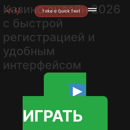
Казино онлайн 2026
Take a Quick Test
с быстрой
регистрацией и
удобным
интерфейсом
ИГРАТЬ