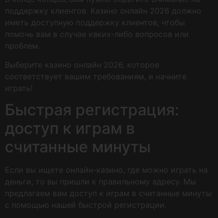
поддержку клиентов. Казино онлайн 2026 должно
иметь доступную поддержку клиентов, чтобы
помочь вам в случае каких-либо вопросов или
проблем.
Выберите казино онлайн 2026, которое
соответствует вашим требованиям, и начните
играть!
Быстрая регистрация:
доступ к играм в
считанные минуты
Если вы ищете онлайн-казино, где можно играть на
деньги, то вы пришли к правильному адресу. Мы
предлагаем вам доступ к играм в считанные минуты
с помощью нашей быстрой регистрации.