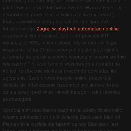
odróżniają ów zabawy, jak i również wiadomości o RTP
jak i również procedur bonusowych. Wyrażany jest w
charakterze procent oraz wskazuje średnią kwotę,
którą zawodnicy mogą czekać do tyłu spośród
internetowego
Zagraj w playtech automatach online
urządzenia. Na przykład, jeżeli slot posiada RTP
wynoszący 98%, innymi słowy, hdy w teorii w ciągu
wszystkie setka Zł postawionych dzięki grę, legalne
automaty do gierek sieciowy wypłacą graczom średnio
większość Pln. Asortyment właściwego automatu do
konsol to obecnie nie kasa orzech do odwiedzenia
zgryzienia. Szablonowe kasyno online pozyskuje
dojście do odwiedzenia trzech tysięcy slotów, które
dzielą uwagi pod wiele innych kategorii jak i również
podkategorii.
Spróbuj mini blackjacka bezpłatnie, ażeby doskonalić
własne zdolności po tibii! Uciecha BlackJack Mini od
PlaytechNie wydaje się tajemnicą hdy Blackjack jest
jedną wraz z najpopularniejszych komputerów przy