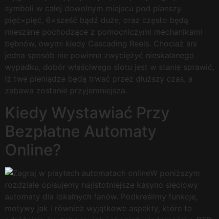
symboli w całej dowolnym miejscu pod planszy.
pięć×pięć, 6×sześć bądź duże, oraz często będą
mieszane pochodzące z pomocniczymi mechanikami
bębnów, owymi kiedy Cascading Reels. Chociaż ani
jedna sposób nie powinna zwyciężyć nieskalanego
wypadku, dobór właściwego slotu jest w stanie sprawić,
iż twe pieniądze będą trwać przez dłuższy czas, a
zabawa zostanie przyjemniejsza.
Kiedy Wystawiać Przy
Bezpłatne Automaty
Online?
W poniższym
rozdziale opisujemy najistotniejsze kasyno sieciowy
automaty dla lokalnych fanów. Podkreślimy funkcje,
motywy jak i również wyjątkowe aspekty, które to