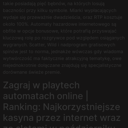
takie posiadają pięć bębnów, na których losują
baczności przy kilku symbole.
Miarki wypłacających
wydaje się przeważnie dwadzieścia, oraz RTP kosztuje
około 100%. Automaty hazardowe internetowego są
obfite w opcje bonusowe, które potrafią przyswajać
kluczową rolę po rozgrywce pod względem osiąganych
wygranych. Scatter, Wild i nadprogram gratisowych
spinów jest to norma, jednakże wówczas gdy wiadoma
wytwórczość ma faktycznie atrakcyjną tematykę, owe
niejednokrotnie dołączane znajdują się specjalistyczne
dorównane świeże premie.
Zagraj w playtech
automatach online |
Ranking: Najkorzystniejsze
kasyna przez internet wraz