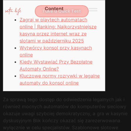
Content
Take a Quick Test
Zagraj w playtech automatach
online | Ranking: Najkorzystniejsze
kasyna przez internet wraz ze
slotami w październiku 2025
Wytwórcy konsol przy kasynach
online
Kiedy Wystawiać Przy Bezpłatne
Automaty Online?
Kluczowe normy rozrywki w legalne
automaty do konsol online
Za sprawą tego dostęp do odwiedzenia legalnych jak i
również mocnych automatów do komputerów sieciowy
okazuje uwagi szybciej demokratyczny, a gra w kasynie
dyskusyjnym Blik kończy okazać się zarezerwowana
wyłącznie w celu specjalistów. Szablonowe slotowe