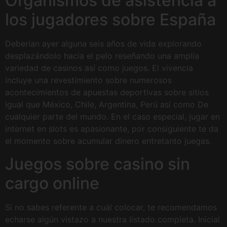
Organismos de asistencia a
los jugadores sobre España
Deberían ayer alguna seis años de vida explorando
desplazándolo hacia el pelo reseñando una amplia
variedad de casinos así­ como juegos. El vivencia
incluye una revestimiento sobre numerosos
acontecimientos de apuestas deportivas sobre sitios
igual que México, Chile, Argentina, Perú así­ como De
cualquier parte del mundo. En el caso especial, jugar en
internet en slots es apasionante, por consiguiente te da
el momento sobre acumular dinero entretanto juegas.
Juegos sobre casino sin
cargo online
Si no sabes referente a cuál colocar, te recomendamos
echarse algún vistazo a nuestra listado completa. Inicial