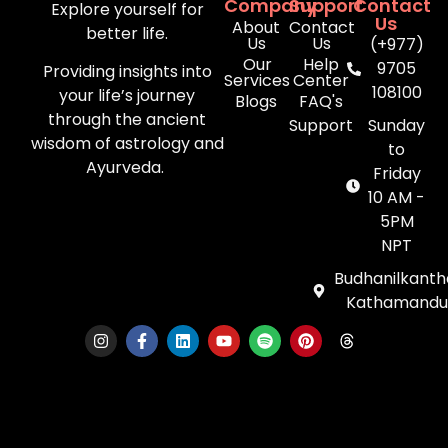
Company
Support
Contact
Explore yourself for
Us
About
Contact
better life.
Us
Us
(+977)
Our
Help
9705
Providing insights into
Services
Center
108100
your life’s journey
Blogs
FAQ's
through the ancient
Support
Sunday
wisdom of astrology and
to
Ayurveda.
Friday
10 AM -
5PM
NPT
Budhanilkanth
Kathamandu