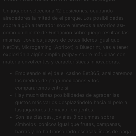
Un jugador selecciona 12 posiciones, ocupando
alrededores la mitad de el parque. Los posibilidades
sobre algún alternador sobre números aleatorios así­
como un cliente de Fundación sobre juego resultan las
mismas. Joviales juegos de cotas líderes igual que
NetEnt, Microgaming (Apricot) o Blueprint, vas a tener
explosión a algún amplio paipay sobre máquinas con
materia envolventes y características innovadoras.
Empleando el ej de el casino Bet365, analizaremos
las medios de paga mexicanos y los
compararemos entre sí.
Hay muchísimas posibilidades de agradar las
gustos más varios desplazándolo hacia el pelo a
las jugadores de mayor exigentes.
Son las clásicas, joviales 3 columnas sobre
símbolos icónicos igual que frutas, campanas,
barras y no ha transpirado escasas líneas de paga.