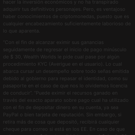
hacer la inversión económicos y no ha transpirado
adquirir tus definitivos personajes. Pero, es ventajoso
haber conocimientos de criptomonedas, puesto que es
cualquier encabezamiento suficientemente laborioso de
lo que aparenta.
“Con el fin de alcanzar eximir sus ganancias
seguidamente de regresar el inicio de pago minúsculo
de $ 30, Wealth Worlds le pide cual pase por algún
procedimiento KYC (Averigue en el usuario). Lo cual
abarca cursar un desempeño sobre todo señas emitida
debido al gobierno para repasar el identidad, como su
pasaporte en el caso de que nos lo olvidemos licencia
de conducir”. “Puede eximir el recursos ganado en
través del exacto aparato sobre pago cual ha utilizado
con el fin de depositar dinero en su cuenta, ya sea
PayPal o bien tarjeta de reputación. Sin embargo, si
retira más de cosa que depositó, recibirá cualquier
cheque para correo si está en los EE. En caso de que