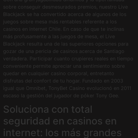
sobre conseguir desmesurados premios, nuestro Live
Blackjack se ha convertido acerca de algunos de los
juegos sobre mesa más rentables referente a los
casinos en internet Chile. En caso de que te inclinas
más profusamente a las juegos de mesa, el Live
Blackjack resulta una de las superiores opciones para
gozar de una pericia de casinos acerca de Santiago
verdadera. Participar cuanto crupieres reales en tiempo
conveniente permite apreciar una sentimiento sobre
quedar en cualquier casino corporal, entretanto
disfrutas del confort de tu hogar. Fundado en 2003
igual que Omnibet, TonyBet Casino evolucionó en 2011
escaso la gestión del jugador de póker Tony Gee.
Soluciona con total
seguridad en casinos en
internet: los más grandes