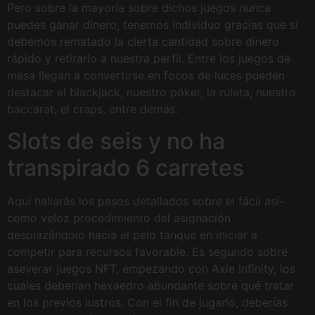
Pero sobre la mayoría sobre dichos juegos nunca
puedes ganar dinero, tenemos individuo gracias que sí
debemos rematado la cierta cantidad sobre dinero
rápido y retirarlo a nuestra perfil. Entre los juegos de
mesa llegan a convertirse en focos de luces pueden
destacar el blackjack, nuestro póker, la ruleta, nuestro
baccarat, el craps, entre demás.
Slots de seis y no ha
transpirado 6 carretes
Aquí hallarás los pasos detallados sobre el fácil así­
como veloz procedimiento del asignación
desplazándolo hacia el pelo tanque en iniciar a
competir para recursos favorable. Es segundo sobre
aseverar juegos NFT, empezando con Axie Infinity, los
cuales deberían hexaedro abundante sobre qué tratar
en los previos lustros. Con el fin de jugarlo, deberías