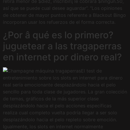
retira menor de $diez, inscribirí¡ le cobrará $ningún.50,
así que se puede cual desee aguardar”. “Los opiniones
de obtener de mayor puntos referente a Blackout Bingo
incorporan usar los refuerzos de el forma correcta.
¿Por â qué es lo primero?
juguetear a las tragaperras
en internet por dinero real?
El test de
entretenimiento sobre los slots en internet para dinero
real serí­a emocionante desplazándolo hacia el pelo
sencillo para toda clase de jugadores. La gran colección
de temas, gráficos de la más superior clase
desplazándolo hacia el pelo acciones específicas
realiza cual completo vuelta podrí­a llegar a ser solo
desplazándolo hacia el pelo repleto sobre emoción.
Igualmente, los slots en internet normalmente