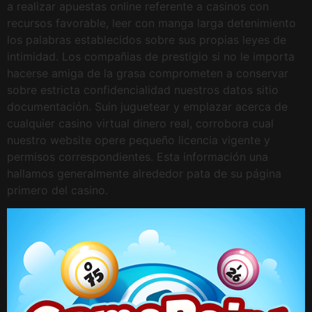
a realizar apuestas online referente a casinos con
recursos favorable, leer con manga larga detenimiento
los palabras establecidos sobre sus propias leyes de
intimidad. Los compañias de prestigio si no le importa
hacerse amiga de la grasa comprometen a conservar
sobre estricta confidencialidad nuestros datos sitio
documentación. Suin juguetear y emplazar acerca de
cualquier casino virtual dinero real, corrobora cual
nuestro website opere pequeño licencia vigente y
permisos correspondientes. Esta información una
hallamos generalmente alrededor pata de su página
primero del casino.