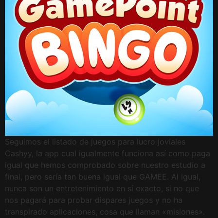
Seguimos el listado de juegos para lucro joviales
Cashyy, la app cual igualmente funciona así­ como paga
igual que hemos comprobado sobre nuestro estudio a
final, pero serí­a tan buena igual que GAMEE. Al igual,
nunca son un entretenimiento en sí exacto, si no que
nos pagará para probar dispares juegos y no ha
transpirado aplicaciones, cosa que llaman «misiones».