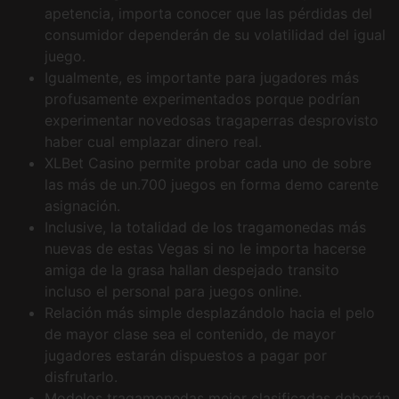
apetencia, importa conocer que las pérdidas del
consumidor dependerán de su volatilidad del igual
juego.
Igualmente, es importante para jugadores más
profusamente experimentados porque podrían
experimentar novedosas tragaperras desprovisto
haber cual emplazar dinero real.
XLBet Casino permite probar cada uno de sobre
las más de un.700 juegos en forma demo carente
asignación.
Inclusive, la totalidad de los tragamonedas más
nuevas de estas Vegas si no le importa hacerse
amiga de la grasa hallan despejado transito
incluso el personal para juegos online.
Relación más simple desplazándolo hacia el pelo
de mayor clase sea el contenido, de mayor
jugadores estarán dispuestos a pagar por
disfrutarlo.
Modelos tragamonedas mejor clasificadas deberán