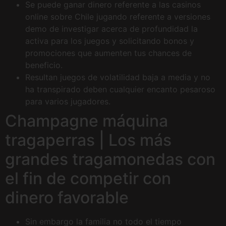
Se puede ganar dinero referente a las casinos
online sobre Chile jugando referente a versiones
demo de investigar acerca de profundidad la
activa para los juegos y solicitando bonos y
promociones que aumenten tus chances de
beneficio.
Resultan juegos de volatilidad baja a media y no
ha transpirado deben cualquier encanto pesaroso
para varios jugadores.
Champagne máquina
tragaperras | Los más
grandes tragamonedas con
el fin de competir con
dinero favorable
Sin embargo la familia no todo el tiempo