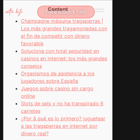
Content
Take a Quick Test
Champagne máquina tragaperras |
Los más grandes tragamonedas con
el fin de competir con dinero
favorable
Soluciona con total seguridad en
casinos en internet: los más grandes
consejos
Organismos de asistencia a los
jugadores sobre España
Juegos sobre casino sin cargo
online
Slots de seis y no ha transpirado 6
carretes
¿Por â qué es lo primero? juguetear
a las tragaperras en internet por
dinero real?