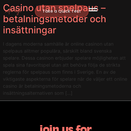
Casino utan spelpaus –
Take a Quick Test
betalningsmetoder och
insättningar
I dagens moderna samhälle är online casinon utan
spelpaus alltmer populära, särskilt bland svenska
spelare. Dessa casinon erbjuder spelare möjligheten att
spela sina favoritspel utan att behöva följa de strikta
reglerna för spelpaus som finns i Sverige. En av de
viktigaste aspekterna för spelare när de väljer ett online
casino är betalningsmetoderna och
insättningsalternativen som […]
join us for