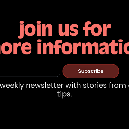
join us for
ore informati
Subscribe
weekly newsletter with stories from
tips.