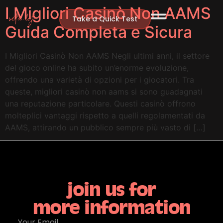
I Migliori Casinò Non AAMS
Take a Quick Test
Guida Completa e Sicura
I Migliori Casinò Non AAMS Negli ultimi anni, il settore
del gioco online ha subito un’enorme evoluzione,
offrendo una varietà di opzioni per i giocatori. Tra
queste, migliori casinò non aams si sono guadagnati
una reputazione particolare. Questi casinò offrono
molteplici vantaggi rispetto a quelli regolamentati da
AAMS, attirando un pubblico sempre più vasto di […]
join us for
more information