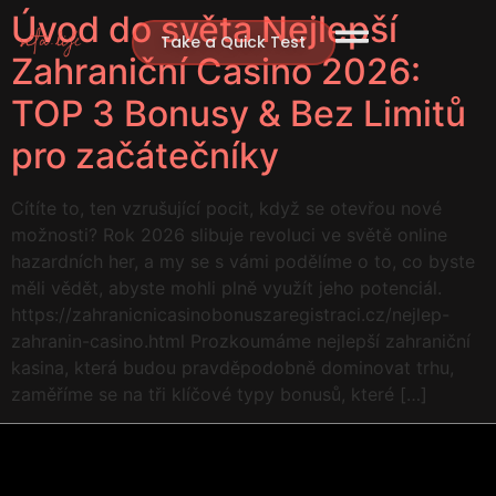
Úvod do světa Nejlepší
Take a Quick Test
Zahraniční Casino 2026:
TOP 3 Bonusy & Bez Limitů
pro začátečníky
Cítíte to, ten vzrušující pocit, když se otevřou nové
možnosti? Rok 2026 slibuje revoluci ve světě online
hazardních her, a my se s vámi podělíme o to, co byste
měli vědět, abyste mohli plně využít jeho potenciál.
https://zahranicnicasinobonuszaregistraci.cz/nejlep-
zahranin-casino.html Prozkoumáme nejlepší zahraniční
kasina, která budou pravděpodobně dominovat trhu,
zaměříme se na tři klíčové typy bonusů, které […]