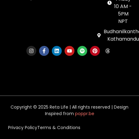
10 AM -
5PM
NPT
Budhanilkanth
Kathamandu
Copyright © 2025 Reta Life | All rights reserved | Design
Inspired from
poppr.be
Privacy Policy
Terms & Conditions