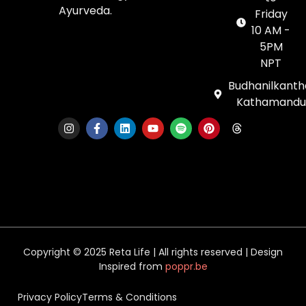
Ayurveda.
Friday
10 AM -
5PM
NPT
Budhanilkanth
Kathamandu
Copyright © 2025 Reta Life | All rights reserved | Design
Inspired from
poppr.be
Privacy Policy
Terms & Conditions