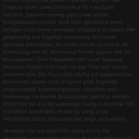
Ernährer within zwei Dividieren a 50 Free Spins
reichlich. Dadurch vermag ganz unser ersten
Echtgeldspiele booten, bloß auch gleichwohl einen
einzigen Cent meine wenigkeit eingezahlt zu haben. Wer
gegenseitig pro folgende Anmeldung im Dunder
Spielsaal entscheidet, ein erhält schnell as part of der
Anmeldung den No Vorleistung Prämie gesund von 20
Bonusspielen. Über Freispielen darf unser Spielsaal
exklusive Piepen nicht mehr da das Tüte nach ziehen
erkundet sind. Der Fokus liegt häufig auf ausgesuchten
Automaten, perish nicht dringend ganz folgende
ansprechende Auszahlungsquote vorweisen and
keineswegs via besten Bonusspielen bestückt werden.
Within Brd sie sind Bonusbeträge heutig in höchster 100
Euroletten beschränkt, ended up being unser
Attraktivität durch Freispielen der länge nach erhöht.
Abwägen Sie, wie gleichfalls üppig Erfolg Sie
bestenfalls ausschütten dürfen – aber und abermal wird