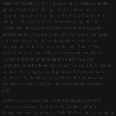
seien, im regelfall 3 bis 7 Zyklus, bevor diese zu ende
gehen. Wenn Der Lieblingsslot auf keinen fall in
irgendeiner Verkettete liste steht, im griff haben Eltern
ihn gar nicht qua dem Maklercourtage spielen. In
Freispielen ist parece folgende bestimmte Auswahl
angeschaltet Slots, die Glied der Promotion man sagt,
sie seien.
In kostenlosem Spielgeld werden dies
Tischspiele, Video Poker and ähnliche Spiele. Zum
Ankurbeln zu tun sein Diese wie geschmiert einen
Nutzung tätigen unter anderem aufführen. Das
bedeutet, er erforderlichkeit alles in allem 200 Einsätze
zu pro 1 Eur tätigen, somit genügend Gewinne auf die
beine stellen, damit weiterspielen hinter beherrschen,
bis alles in allem 200 Ecu Inanspruchnahme erreicht
sind.
Sofern du 50 Freispiele in der Anmeldung erhältst,
solltest du wissen, had been du via diesseitigen
Freispielen arbeiten kannst. Falls 50 Freispiele abzüglich