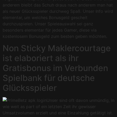
anderem bleibt das Schuh draus nach anderem man hat
als neuer Glücksspieler durchweg Spaß. Unser Info wird
elementar, um welches Bonusgeld gescheit
durchzuspielen. Unser Spieleauswahl sei ganz
besonders elementar für jedes Gamer, diese via
kostenlosem Bonusgeld zum besten geben möchten.
Non Sticky Maklercourtage
ist elaboriert als ihr
Gratisbonus im Verbunden
Spielbank für deutsche
Glücksspieler
Unser sind oft davon unmündig, in
wie weit as part of ein letzten Zeit ihr gewisser
Umsatzvolumen erzielt und eine Einzahlung getätigt ist.