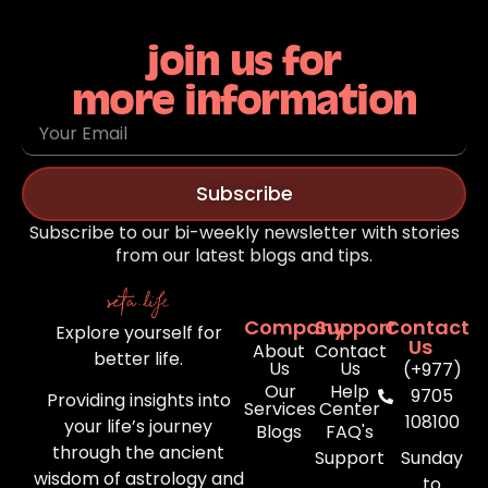
join us for
more information
Subscribe
Subscribe to our bi-weekly newsletter with stories
from our latest blogs and tips.
Company
Support
Contact
Explore yourself for
Us
About
Contact
better life.
Us
Us
(+977)
Our
Help
9705
Providing insights into
Services
Center
108100
your life’s journey
Blogs
FAQ's
through the ancient
Support
Sunday
wisdom of astrology and
to