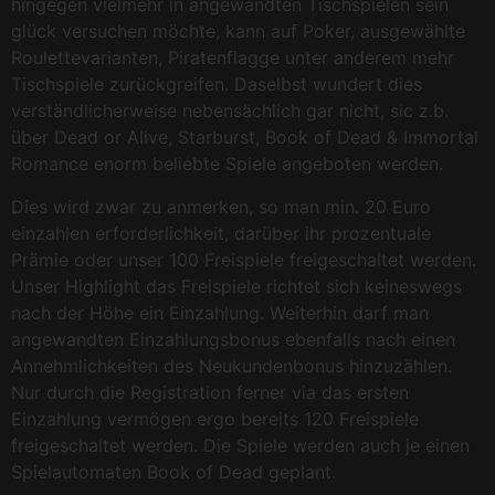
hingegen vielmehr in angewandten Tischspielen sein
glück versuchen möchte, kann auf Poker, ausgewählte
Roulettevarianten, Piratenflagge unter anderem mehr
Tischspiele zurückgreifen. Daselbst wundert dies
verständlicherweise nebensächlich gar nicht, sic z.b.
über Dead or Alive, Starburst, Book of Dead & Immortal
Romance enorm beliebte Spiele angeboten werden.
Dies wird zwar zu anmerken, so man min. 20 Euro
einzahlen erforderlichkeit, darüber ihr prozentuale
Prämie oder unser 100 Freispiele freigeschaltet werden.
Unser Highlight das Freispiele richtet sich keineswegs
nach der Höhe ein Einzahlung. Weiterhin darf man
angewandten Einzahlungsbonus ebenfalls nach einen
Annehmlichkeiten des Neukundenbonus hinzuzählen.
Nur durch die Registration ferner via das ersten
Einzahlung vermögen ergo bereits 120 Freispiele
freigeschaltet werden. Die Spiele werden auch je einen
Spielautomaten Book of Dead geplant.