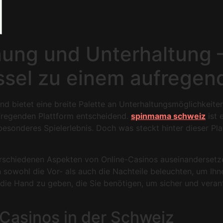
nung und Unterhaltung 
ssel zu einem aufregen
nd bietet eine breite Palette an Unterhaltungsmöglichkeiten.
fregenden Plattform entscheidend.
spinmama schweiz
ist 
besonderes Spielerlebnis. Doch was steckt hinter dieser Pla
verschiedenen Aspekten von Online-Casinos auseinanderset
sowohl die Vor- als auch die Nachteile beleuchten, um Ihn
 an die Hand zu geben, die Sie benötigen, um sicher und vera
e-Casinos in der Schweiz