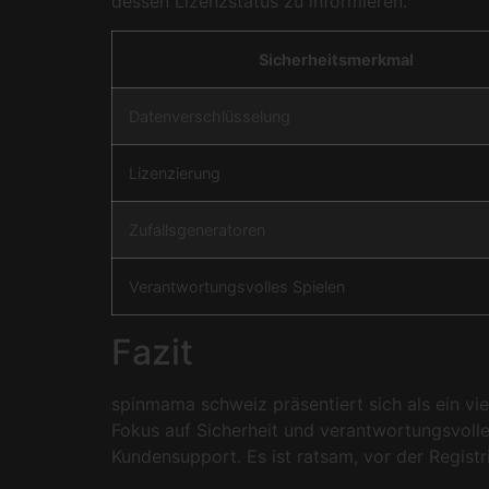
dessen Lizenzstatus zu informieren.
Sicherheitsmerkmal
Datenverschlüsselung
Lizenzierung
Zufallsgeneratoren
Verantwortungsvolles Spielen
Fazit
spinmama schweiz präsentiert sich als ein vi
Fokus auf Sicherheit und verantwortungsvolle
Kundensupport. Es ist ratsam, vor der Regist