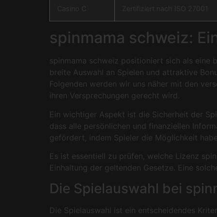
Casino C
Zertifiziert nach ISO 27001
spinmama schweiz: Ein
spinmama schweiz positioniert sich als eine 
breite Auswahl an Spielen und attraktive Bon
Folgenden werden wir uns näher mit den vers
ihren Versprechungen gerecht wird.
Ein wichtiger Aspekt ist die Sicherheit der 
dass alle persönlichen und finanziellen Info
gefördert, indem Spieler die Möglichkeit habe
Es ist essentiell zu prüfen, welche Lizenz sp
Einhaltung der geltenden Gesetze. Eine solche
Die Spielauswahl bei sp
Die Spielauswahl ist ein entscheidendes Krite