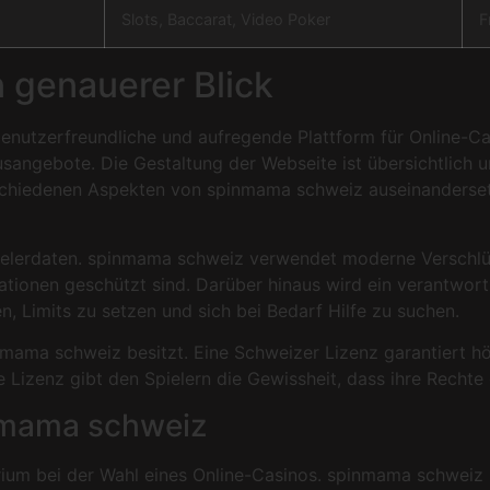
Slots, Baccarat, Video Poker
F
 genauerer Blick
benutzerfreundliche und aufregende Plattform für Online-Cas
usangebote. Die Gestaltung der Webseite ist übersichtlich u
chiedenen Aspekten von spinmama schweiz auseinandersetz
Spielerdaten. spinmama schweiz verwendet moderne Verschlü
rmationen geschützt sind. Darüber hinaus wird ein verantwo
n, Limits zu setzen und sich bei Bedarf Hilfe zu suchen.
inmama schweiz besitzt. Eine Schweizer Lizenz garantiert h
 Lizenz gibt den Spielern die Gewissheit, dass ihre Rechte
inmama schweiz
rium bei der Wahl eines Online-Casinos. spinmama schweiz bi