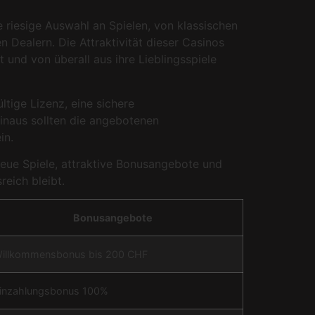
 riesige Auswahl an Spielen, von klassischen
 Dealern. Die Attraktivität dieser Casinos
it und von überall aus ihre Lieblingsspiele
ltige Lizenz, eine sichere
inaus sollten die angebotenen
in.
Neue Spiele, attraktive Bonusangebote und
eich bleibt.
Bonusangebote
illkommensbonus bis 200 CHF
inzahlungsbonus 100%