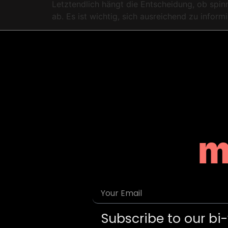
Letztendlich hängt die Entscheidung, ob spinm
ab. Es ist wichtig, sich ausreichend zu infor
m
Subscribe to our bi-