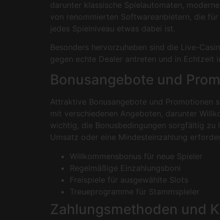
darunter klassische Spielautomaten, moderne
von renommierten Softwareanbietern, die für 
jedes Spielniveau etwas dabei ist.
Besonders hervorzuheben sind die Live-Casino
gegen echte Dealer antreten und in Echtzeit 
Bonusangebote und Prom
Attraktive Bonusangebote und Promotionen sin
mit verschiedenen Angeboten, darunter Willko
wichtig, die Bonusbedingungen sorgfältig zu 
Umsatz oder eine Mindesteinzahlung erforder
Willkommensbonus für neue Spieler
Regelmäßige Einzahlungsboni
Freispiele für ausgewählte Slots
Treueprogramme für Stammspieler
Zahlungsmethoden und K