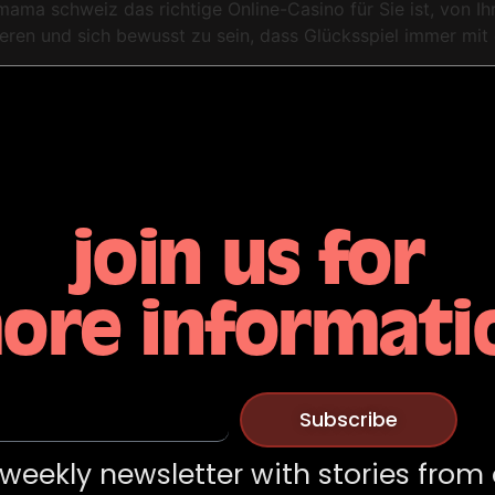
ama schweiz das richtige Online-Casino für Sie ist, von Ih
mieren und sich bewusst zu sein, dass Glücksspiel immer mit
join us for
ore informati
Subscribe
weekly newsletter with stories from