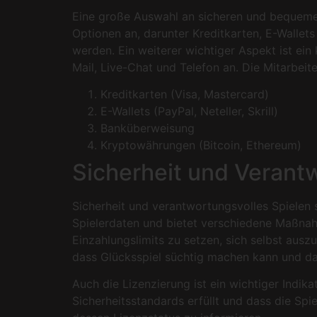
Eine große Auswahl an sicheren und bequemen
Optionen an, darunter Kreditkarten, E-Wallet
werden. Ein weiterer wichtiger Aspekt ist e
Mail, Live-Chat und Telefon an. Die Mitarbeite
Kreditkarten (Visa, Mastercard)
E-Wallets (PayPal, Neteller, Skrill)
Banküberweisung
Kryptowährungen (Bitcoin, Ethereum)
Sicherheit und Verant
Sicherheit und verantwortungsvolles Spielen
Spielerdaten und bietet verschiedene Maßnah
Einzahlungslimits zu setzen, sich selbst ausz
dass Glücksspiel süchtig machen kann und da
Auch die Lizenzierung ist ein wichtiger Indik
Sicherheitsstandards erfüllt und dass die Spi