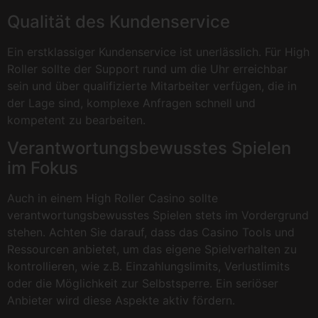
Qualität des Kundenservice
Ein erstklassiger Kundenservice ist unerlässlich. Für High
Roller sollte der Support rund um die Uhr erreichbar
sein und über qualifizierte Mitarbeiter verfügen, die in
der Lage sind, komplexe Anfragen schnell und
kompetent zu bearbeiten.
Verantwortungsbewusstes Spielen
im Fokus
Auch in einem High Roller Casino sollte
verantwortungsbewusstes Spielen stets im Vordergrund
stehen. Achten Sie darauf, dass das Casino Tools und
Ressourcen anbietet, um das eigene Spielverhalten zu
kontrollieren, wie z.B. Einzahlungslimits, Verlustlimits
oder die Möglichkeit zur Selbstsperre. Ein seriöser
Anbieter wird diese Aspekte aktiv fördern.