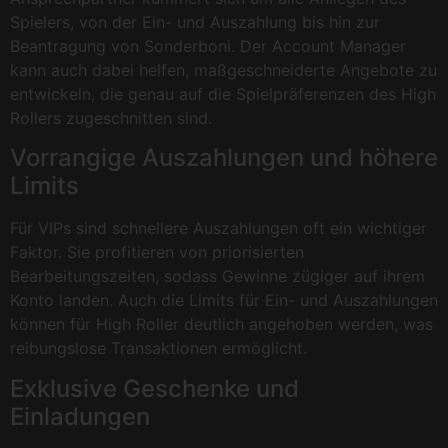
Spielers, von der Ein- und Auszahlung bis hin zur
Beantragung von Sonderboni. Der Account Manager
kann auch dabei helfen, maßgeschneiderte Angebote zu
entwickeln, die genau auf die Spielpräferenzen des High
Rollers zugeschnitten sind.
Vorrangige Auszahlungen und höhere
Limits
Für VIPs sind schnellere Auszahlungen oft ein wichtiger
Faktor. Sie profitieren von priorisierten
Bearbeitungszeiten, sodass Gewinne zügiger auf ihrem
Konto landen. Auch die Limits für Ein- und Auszahlungen
können für High Roller deutlich angehoben werden, was
reibungslose Transaktionen ermöglicht.
Exklusive Geschenke und
Einladungen