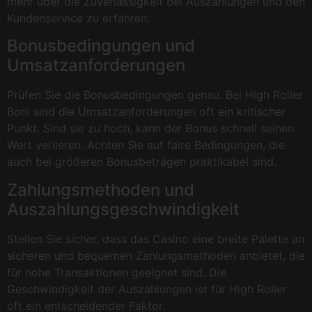
mehr über die Zuverlässigkeit bei Auszahlungen und den
Kundenservice zu erfahren.
Bonusbedingungen und
Umsatzanforderungen
Prüfen Sie die Bonusbedingungen genau. Bei High Roller
Boni sind die Umsatzanforderungen oft ein kritischer
Punkt. Sind sie zu hoch, kann der Bonus schnell seinen
Wert verlieren. Achten Sie auf faire Bedingungen, die
auch bei größeren Bonusbeträgen praktikabel sind.
Zahlungsmethoden und
Auszahlungsgeschwindigkeit
Stellen Sie sicher, dass das Casino eine breite Palette an
sicheren und bequemen Zahlungsmethoden anbietet, die
für hohe Transaktionen geeignet sind. Die
Geschwindigkeit der Auszahlungen ist für High Roller
oft ein entscheidender Faktor.