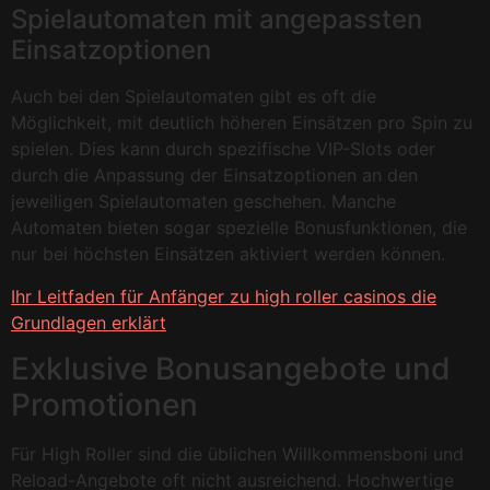
Spielautomaten mit angepassten
Einsatzoptionen
Auch bei den Spielautomaten gibt es oft die
Möglichkeit, mit deutlich höheren Einsätzen pro Spin zu
spielen. Dies kann durch spezifische VIP-Slots oder
durch die Anpassung der Einsatzoptionen an den
jeweiligen Spielautomaten geschehen. Manche
Automaten bieten sogar spezielle Bonusfunktionen, die
nur bei höchsten Einsätzen aktiviert werden können.
Ihr Leitfaden für Anfänger zu high roller casinos die
Grundlagen erklärt
Exklusive Bonusangebote und
Promotionen
Für High Roller sind die üblichen Willkommensboni und
Reload-Angebote oft nicht ausreichend. Hochwertige