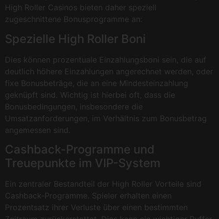
High Roller Casinos bieten daher speziell
zugeschnittene Bonusprogramme an:
Spezielle High Roller Boni
Dies können prozentuale Einzahlungsboni sein, die auf
deutlich höhere Einzahlungen angerechnet werden, oder
fixe Bonusbeträge, die an eine Mindesteinzahlung
geknüpft sind. Wichtig ist hierbei oft, dass die
Bonusbedingungen, insbesondere die
Umsatzanforderungen, im Verhältnis zum Bonusbetrag
angemessen sind.
Cashback-Programme und
Treuepunkte im VIP-System
Ein zentraler Bestandteil der High Roller Vorteile sind
Cashback-Programme. Spieler erhalten einen
Prozentsatz ihrer Verluste über einen bestimmten
Zeitraum zurückerstattet. Dies kann ein wichtiger Puffer