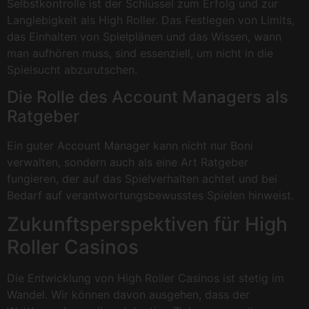
Selbstkontrolle ist der Schlüssel zum Erfolg und zur
Langlebigkeit als High Roller. Das Festlegen von Limits,
das Einhalten von Spielplänen und das Wissen, wann
man aufhören muss, sind essenziell, um nicht in die
Spielsucht abzurutschen.
Die Rolle des Account Managers als
Ratgeber
Ein guter Account Manager kann nicht nur Boni
verwalten, sondern auch als eine Art Ratgeber
fungieren, der auf das Spielverhalten achtet und bei
Bedarf auf verantwortungsbewusstes Spielen hinweist.
Zukunftsperspektiven für High
Roller Casinos
Die Entwicklung von High Roller Casinos ist stetig im
Wandel. Wir können davon ausgehen, dass der