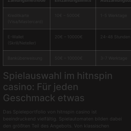
Zahlungsmethode
Einzahlungslimits
Auszahlungsd
Kreditkarte
10€ – 5000€
1-5 Werktage
(Visa/Mastercard)
E-Wallet
20€ – 10000€
24-48 Stunden
(Skrill/Neteller)
Banküberweisung
50€ – 10000€
3-7 Werktage
Spielauswahl im hitnspin
casino: Für jeden
Geschmack etwas
Das Spieleportfolio von hitnspin casino ist
beeindruckend vielfältig. Spielautomaten bilden dabei
den größten Teil des Angebots. Von klassischen