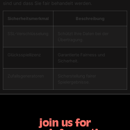
sind und dass Sie fair behandelt werden.
Sicherheitsmerkmal
Beschreibung
SSL-Verschlüsselung
Schützt Ihre Daten bei der
Übertragung.
Glücksspiellizenz
Garantierte Fairness und
Sicherheit.
Zufallsgeneratoren
Sicherstellung fairer
Spielergebnisse.
join us for