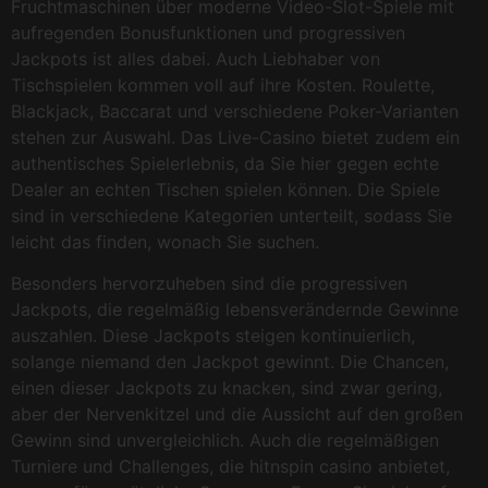
Fruchtmaschinen über moderne Video-Slot-Spiele mit
aufregenden Bonusfunktionen und progressiven
Jackpots ist alles dabei. Auch Liebhaber von
Tischspielen kommen voll auf ihre Kosten. Roulette,
Blackjack, Baccarat und verschiedene Poker-Varianten
stehen zur Auswahl. Das Live-Casino bietet zudem ein
authentisches Spielerlebnis, da Sie hier gegen echte
Dealer an echten Tischen spielen können. Die Spiele
sind in verschiedene Kategorien unterteilt, sodass Sie
leicht das finden, wonach Sie suchen.
Besonders hervorzuheben sind die progressiven
Jackpots, die regelmäßig lebensverändernde Gewinne
auszahlen. Diese Jackpots steigen kontinuierlich,
solange niemand den Jackpot gewinnt. Die Chancen,
einen dieser Jackpots zu knacken, sind zwar gering,
aber der Nervenkitzel und die Aussicht auf den großen
Gewinn sind unvergleichlich. Auch die regelmäßigen
Turniere und Challenges, die hitnspin casino anbietet,