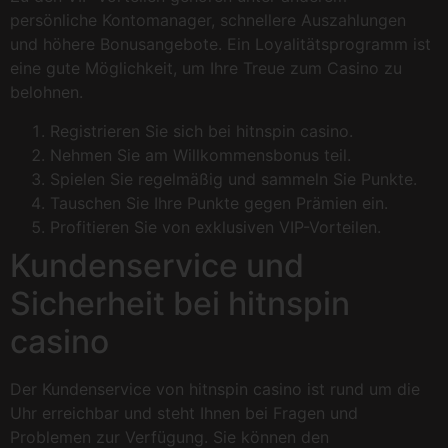
persönliche Kontomanager, schnellere Auszahlungen
und höhere Bonusangebote. Ein Loyalitätsprogramm ist
eine gute Möglichkeit, um Ihre Treue zum Casino zu
belohnen.
Registrieren Sie sich bei hitnspin casino.
Nehmen Sie am Willkommensbonus teil.
Spielen Sie regelmäßig und sammeln Sie Punkte.
Tauschen Sie Ihre Punkte gegen Prämien ein.
Profitieren Sie von exklusiven VIP-Vorteilen.
Kundenservice und
Sicherheit bei hitnspin
casino
Der Kundenservice von hitnspin casino ist rund um die
Uhr erreichbar und steht Ihnen bei Fragen und
Problemen zur Verfügung. Sie können den