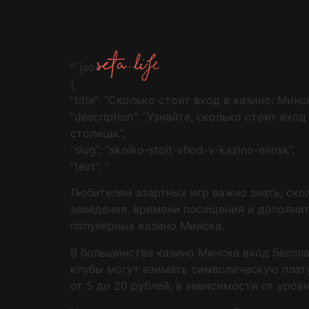
“`json
{
“title”: “Сколько стоит вход в казино: Мин
“description”: “Узнайте, сколько стоит вх
столицы.”,
“slug”: “skolko-stoit-vhod-v-kazino-minsk”,
“text”: “
Любителям азартных игр важно знать, скол
заведения, времени посещения и дополнит
популярных казино Минска.
В большинстве казино Минска вход беспла
клубы могут взимать символическую плату
от 5 до 20 рублей, в зависимости от уровн