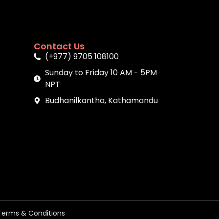
Contact Us
(+977) 9705 108100
Sunday to Friday 10 AM - 5PM
NPT
Budhanilkantha, Kathamandu
Terms & Conditions