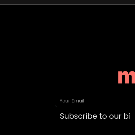
m
Subscribe to our bi-