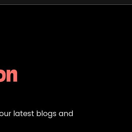
on
 our latest blogs and