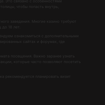
е. Это связано с особенностями
толицы, чтобы попасть внутрь,
ного заведения. Многие казино требуют
до 18 лет.
мендуем ознакомиться с дополнительными
зированных сайтах и форумах, где
рмата посещения. Важно заранее узнать
 акции, которые часто позволяют посетить
ка рекомендуется планировать визит