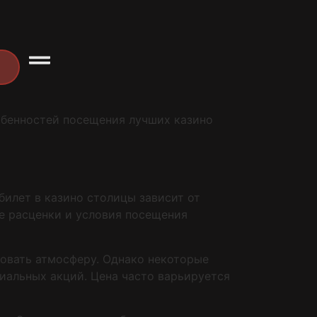
особенностей посещения лучших казино
билет в казино столицы зависит от
ые расценки и условия посещения
вовать атмосферу. Однако некоторые
иальных акций. Цена часто варьируется