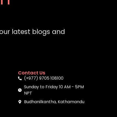
 our latest blogs and
Contact Us
(+977) 9705 108100
Sunday to Friday 10 AM - 5PM
NPT
Budhanilkantha, Kathamandu