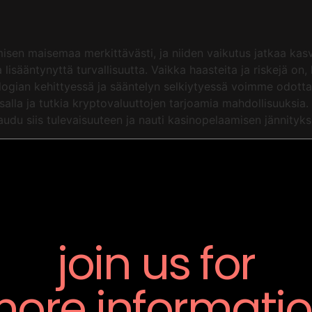
en maisemaa merkittävästi, ja niiden vaikutus jatkaa kasvu
lisääntynyttä turvallisuutta. Vaikka haasteita ja riskejä on
ogian kehittyessä ja sääntelyn selkiytyessä voimme odottaa
alla ja tutkia kryptovaluuttojen tarjoamia mahdollisuuksia
udu siis tulevaisuuteen ja nauti kasinopelaamisen jännitykse
join us for
ore informati