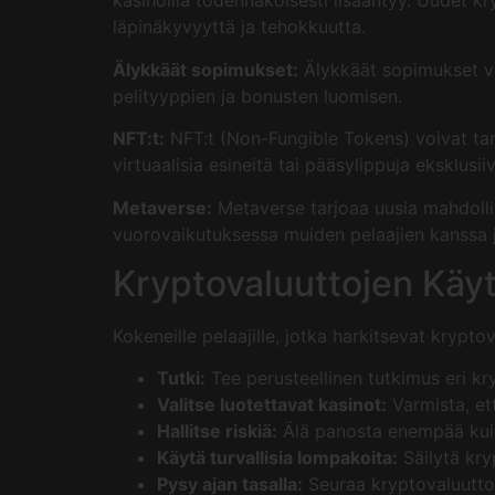
kasinoilla todennäköisesti lisääntyy. Uudet kr
läpinäkyvyyttä ja tehokkuutta.
Älykkäät sopimukset:
Älykkäät sopimukset vo
pelityyppien ja bonusten luomisen.
NFT:t:
NFT:t (Non-Fungible Tokens) voivat tarj
virtuaalisia esineitä tai pääsylippuja eksklusii
Metaverse:
Metaverse tarjoaa uusia mahdollis
vuorovaikutuksessa muiden pelaajien kanssa ja
Kryptovaluuttojen Käyt
Kokeneille pelaajille, jotka harkitsevat krypt
Tutki:
Tee perusteellinen tutkimus eri kry
Valitse luotettavat kasinot:
Varmista, ett
Hallitse riskiä:
Älä panosta enempää kuin 
Käytä turvallisia lompakoita:
Säilytä kry
Pysy ajan tasalla:
Seuraa kryptovaluuttoj