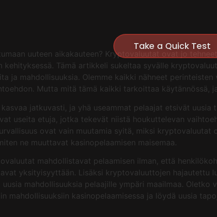
Take a Quick Test
stumaan uuteen aikakauteen? Kryptovaluutat ovat jo tehneet
ehityksessä. Tämä artikkeli sukeltaa syvälle kryptovaluut
ita ja mahdollisuuksia. Olemme kaikki nähneet perinteisten v
ihtoehdon. Mutta mitä tämä kaikki tarkoittaa käytännössä, j
kasvaa jatkuvasti, ja yhä useammat pelaajat etsivät uusia t
vat useita etuja, jotka tekevät niistä houkuttelevan vaihtoe
turvallisuus ovat vain muutamia syitä, miksi kryptovaluutat 
, miten ne muuttavat kasinopelaamisen maisemaa.
tovaluutat mahdollistavat pelaamisen ilman, että henkilökoht
stavat yksityisyyttään. Lisäksi kryptovaluuttojen hajautettu 
a uusia mahdollisuuksia pelaajille ympäri maailmaa. Oletko
n mahdollisuuksiin kasinopelaamisessa ja löydä uusia tapoj