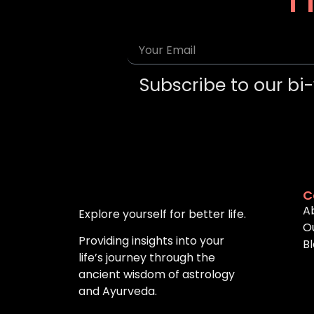
Subscribe to our bi-
C
A
Explore yourself for better life.
O
Providing insights into your
B
life’s journey through the
ancient wisdom of astrology
and Ayurveda.