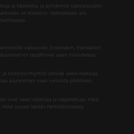
tuja ja haasteita, ja pohdimme tulevaisuuden
aamiseen on kiistaton. Valmistaudu siis
laamisessa.
inteisille valuutoille. Ensinnäkin, transaktiot
luuttasiirrot tapahtuvat usein minuuteissa.
 ja luottokorttiyhtiöt perivät usein maksuja,
istaa suuremman osan voitoista pitämisen
ot ovat usein salattuja ja hajautettuja, mikä
, mikä suojaa heidän henkilökohtaisia