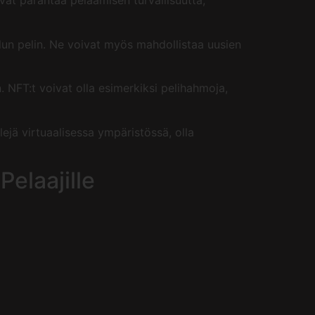
vat parantaa pelaamisen turvallisuutta,
lun pelin. Ne voivat myös mahdollistaa uusien
 NFT:t voivat olla esimerkiksi pelihahmoja,
ejä virtuaalisessa ympäristössä, olla
elaajille