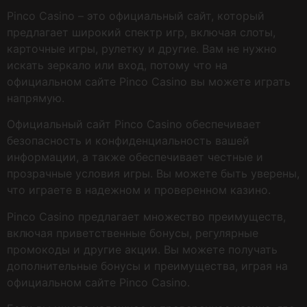
Pinco Casino – это официальный сайт, который
предлагает широкий спектр игр, включая слоты,
карточные игры, рулетку и другие. Вам не нужно
искать зеркало или вход, потому что на
официальном сайте Pinco Casino вы можете играть
напрямую.
Официальный сайт Pinco Casino обеспечивает
безопасность и конфиденциальность вашей
информации, а также обеспечивает честные и
прозрачные условия игры. Вы можете быть уверены,
что играете в надежном и проверенном казино.
Pinco Casino предлагает множество преимуществ,
включая приветственные бонусы, регулярные
промокоды и другие акции. Вы можете получать
дополнительные бонусы и преимущества, играя на
официальном сайте Pinco Casino.