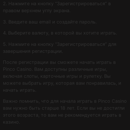
2. Нажмите на кнопку “Зарегистрироваться” в
правом верхнем углу экрана.
3. Введите ваш email и создайте пароль.
4. Выберите валюту, в которой вы хотите играть.
5. Нажмите на кнопку “Зарегистрироваться” для
завершения регистрации.
После регистрации вы сможете начать играть в
Pinco Casino. Вам доступны различные игры,
включая слоты, карточные игры и рулетку. Вы
можете выбрать игру, которая вам понравилась, и
начать играть.
Важно помнить, что для начала играть в Pinco Casino
вам нужно быть старше 18 лет. Если вы не достигли
этого возраста, то вам не рекомендуется играть в
казино.