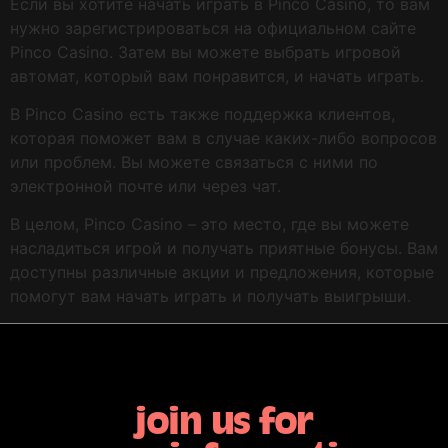
Если вы хотите начать играть в Pinco Casino, то вам
нужно зарегистрироваться на официальном сайте
Pinco Casino. Затем вы можете выбрать игровой
автомат, который вам понравится, и начать играть.
В Pinco Casino есть также поддержка клиентов,
которая поможет вам в случае каких-либо вопросов
или проблем. Вы можете связаться с ними по
электронной почте или через чат.
В целом, Pinco Casino – это место, где вы можете
насладиться игрой и получать приятные бонусы. Вам
доступны различные акции и предложения, которые
помогут вам начать играть и получать выигрыши.
join us for