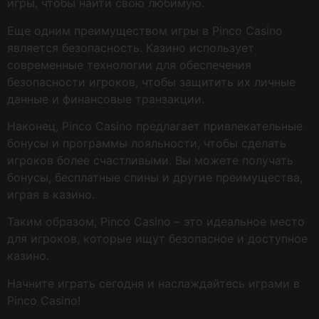
игры, чтобы найти свою любимую.
Еще одним преимуществом игры в Pinco Casino
является безопасность. Казино использует
современные технологии для обеспечения
безопасности игроков, чтобы защитить их личные
данные и финансовые транзакции.
Наконец, Pinco Casino предлагает привлекательные
бонусы и программы лояльности, чтобы сделать
игроков более счастливыми. Вы можете получать
бонусы, бесплатные спины и другие преимущества,
играя в казино.
Таким образом, Pinco Casino – это идеальное место
для игроков, которые ищут безопасное и доступное
казино.
Начните играть сегодня и наслаждайтесь играми в
Pinco Casino!