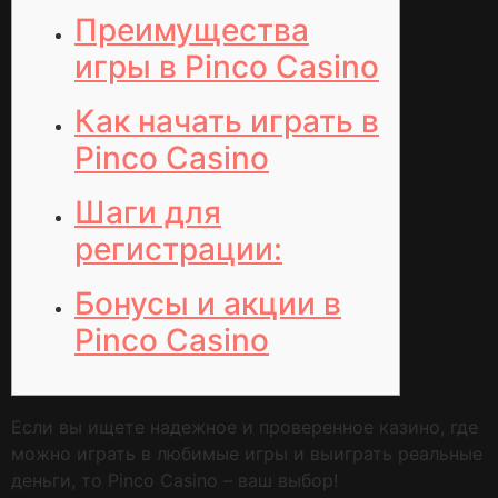
Преимущества
игры в Pinco Casino
Как начать играть в
Pinco Casino
Шаги для
регистрации:
Бонусы и акции в
Pinco Casino
Если вы ищете надежное и проверенное казино, где
можно играть в любимые игры и выиграть реальные
деньги, то Pinco Casino – ваш выбор!