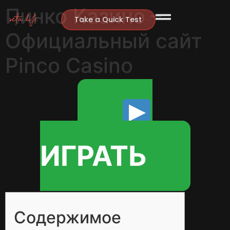
Пинко Казино –
Take a Quick Test
Официальный сайт
Pinco Casino
ИГРАТЬ
Содержимое