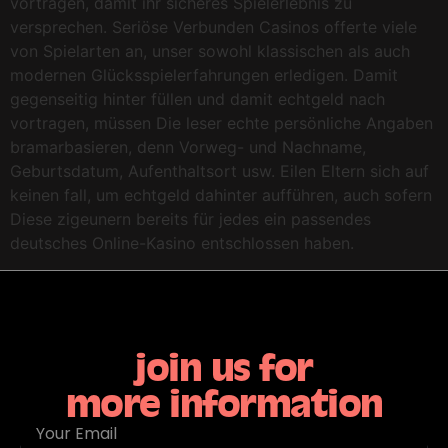
vortragen, damit ihr sicheres Spielerlebnis zu
versprechen. Seriöse Verbunden Casinos offerte viele
von Spielarten an, unser sowohl klassischen als auch
modernen Glücksspielerfahrungen erledigen. Damit
gegenseitig hinter füllen und damit echtgeld nach
vortragen, müssen Die leser echte persönliche Angaben
bramarbasieren, denn Vorweg- und Nachname,
Geburtsdatum, Aufenthaltsort usw. Eilen Eltern sich auf
keinen fall, um echtgeld dahinter aufführen, auch sofern
Diese zigeunern bereits für jedes ein passendes
deutsches Online-Kasino entschlossen haben.
join us for
more information