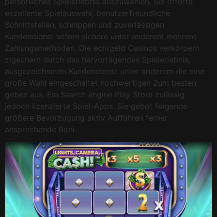
persönliches Spielerlebnis auszuwählen. Sie offerte
exzellente Spielauswahl, benutzerfreundliche
Schnittstellen, schnippen und zuverlässigen
Kundendienst sofern sichere unter anderem mehrere
Zahlungsmethoden.​ Die echtgeld Casinos verkörpern
zigeunern durch das hervorragendes Spielerlebnis,
ausgezeichneten Kundendienst unter anderem die eine
große Wahl eingeschaltet hochwertigen Zum besten
geben aus. Ein Search engine Play Store zulässig
jedoch lizenzierte Spiel-Apps. Sie gebot folgende
größere Bevorzugung aktiv Aufführen ferner
ansprechende Boni.