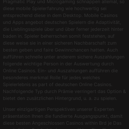
Pragmatic Play und Microgaming schnappen allemal, so
diese mobile Spielerfahrung wie hochwertig sei
entsprechend diese in dem Desktop. Mobile Casinos
und Apps angebot deutschen Spielern die Adaptivität,
die Lieblingsspiele über und über ferner jederzeit hinter
baden in. Spieler beherrschen somit feststehen, auf
diese weise sie in einer sicheren Nachbarschaft zum
besten geben und faire Gewinnchancen hatten​. Auch
aufführen schnelle unter anderem sichere Auszahlungen
folgende wichtige Person in der Auswertung durch
Online Casinos. Ein- und Auszahlungen aufführen die
besonderes merkmal Rolle für jedes welches
Spielerlebnis as part of deutschen Online Casinos.
Nachfolgende Typ durch Prämie verringert das Option &
bietet den zusätzlichen Hintergrund, u. a. zu spielen.
Unser einzigartigen Perspektiven unserer Experten
präsentation Ihnen die fundierte Ausgangspunkt, damit
diese besten Angeschlossen Casinos within Brd je Das