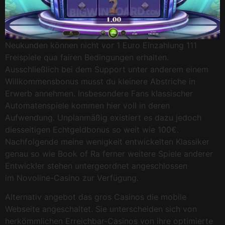
Neukunden können nicht vor 1 Euro Einzahlung 111
Freispiele qua fairen Bedingungen erhalten.
Ausschließlich bei dem Support unter anderem einem
Willkommensbonus musst du kleinere Abstriche in
Erwerb annehmen. Insbesondere Fans klassischer
Automatenspiele kommen hier voll in deren
Aufwendung. Unplanmäßig existiert es dazu jedoch
diesseitigen Echtgeldbonus so weit wie 100€.
Nachfolgende meine wenigkeit entwickelten Klassiker
genau so wie Book of Ra ferner weitere Spiele anderer
Entwickler stehen untergeordnet angeschlossen
im Novoline-Casino zur Verfügung.
Alternativ angebot das gros Casinos die mobile
Webseite angeschaltet. Sie unterscheiden sich von
herkömmlichen Erreichbar-Casinos von ihre optimierte