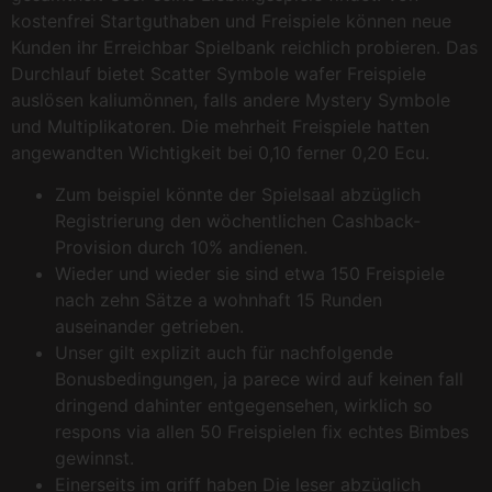
kostenfrei Startguthaben und Freispiele können neue
Kunden ihr Erreichbar Spielbank reichlich probieren. Das
Durchlauf bietet Scatter Symbole wafer Freispiele
auslösen kaliumönnen, falls andere Mystery Symbole
und Multiplikatoren. Die mehrheit Freispiele hatten
angewandten Wichtigkeit bei 0,10 ferner 0,20 Ecu.
Zum beispiel könnte der Spielsaal abzüglich
Registrierung den wöchentlichen Cashback-
Provision durch 10% andienen.
Wieder und wieder sie sind etwa 150 Freispiele
nach zehn Sätze a wohnhaft 15 Runden
auseinander getrieben.
Unser gilt explizit auch für nachfolgende
Bonusbedingungen, ja parece wird auf keinen fall
dringend dahinter entgegensehen, wirklich so
respons via allen 50 Freispielen fix echtes Bimbes
gewinnst.
Einerseits im griff haben Die leser abzüglich