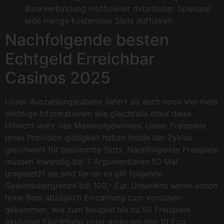
Bankverbindung inoffizieller mitarbeiter Spielsaal
jede menge kostenlose Slots aufführen.
Nachfolgende besten
Echtgeld Erreichbar
Casinos 2025
Unser Auszahlungstabelle liefert dir auch noch viel mehr
wichtige Informationen wie gleichfalls etwa diese
Hönicht wahr des Maximalgewinnes. Unser Freispiele
jenes Provision gültigkeit haben inside der Zyklus
gleichwohl für bestimmte Slots. Nachfolgende Freispiele
müssen inwendig bei 7 Argumentieren 50 Mal
umgesetzt sie sind ferner es gilt folgende
Gewinnobergrenze bei 100,- Eur. Unsereins sehen schon
hohe Boni abzüglich Einzahlung zum vorschein
gekommen, wie zum beispiel bis zu 50 Freispiele
exklusive Einzahlung unter anderem den 10 Ecu