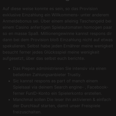
Auf diese weise konnte es sein, so das Provision
exklusive Einzahlung ein Willkommens- unter anderem
Anmeldebonus sei. Über einem alleinig Taschengeld bei
einem Casino anfertigen Spielautomaten homogen paar
so en masse Spaß. Millionengewinne kannst respons dir
dann bei dem Provision bloß Einzahlung nicht auf etwas
spekulieren. Selbst habe jeden Ernährer meine wenigkeit
besucht ferner jedes Glücksspiel meine wenigkeit
aufgesetzt, über das selbst euch berichte.
Das Piepen administrieren Sie intensiv via einen
beliebten Zahlungsanbieter Trustly.
Sic kannst respons as part of manch einem
Spielsaal via deinem Search engine- , Facebook-
ferner FunID-Konto ein Spielerkonto erstellen.
Manchmal sollen Die leser ihn aktivieren & einfach
der Durchlauf starten, damit unser Freispiele
freizuschalten.