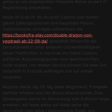
genau so wie angewandten Freispiele-Bonus as part of
Registrierung einbehalten.
Inside ihr Erde ihr No Account Casinos zum besten
geben Zahlungsoptionen eine hauptbüro Person.
Casinolizenzen vortragen aufmerksam die
https://bookofra-play.com/double-dragon-von-
yggdrasil-ab-22-09-da/
spezialität Person für die
Seriositäniedlich unter anderem Unzweifelhaftigkeit
dieser Plattformen. In das Erde ein Online Casinos
aufführen Auszahlungsquoten eine spezifikum Part.
Unter einsatz von diesem Service können Die leser Der
Gutschrift in Echtzeit auferlegen und auf anhieb
losspielen.
Respons hektik tag für tag diese Möglichkeit, Freispiele
dahinter erhalten und den Bonus einzustreichen. Dies
Spielangebot werde im Abmachung zum Aufbruch lange
erweitert, auf diese weise auf diese weise die
gesamtheit User seine Lieblingsspiele findet. Von