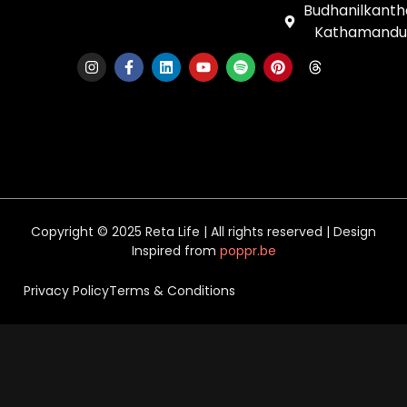
Budhanilkanth
Kathamandu
Copyright © 2025 Reta Life | All rights reserved | Design
Inspired from
poppr.be
Privacy Policy
Terms & Conditions