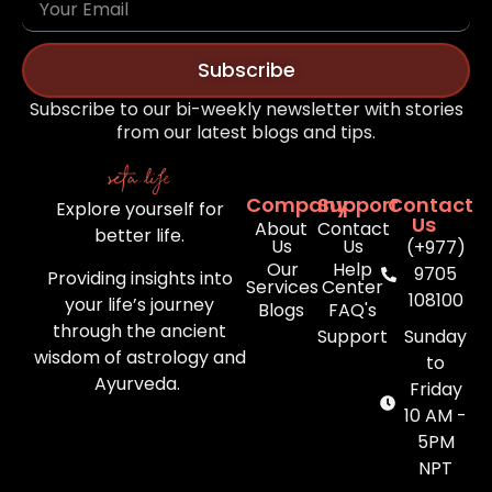
Subscribe
Subscribe to our bi-weekly newsletter with stories
from our latest blogs and tips.
Company
Support
Contact
Explore yourself for
Us
About
Contact
better life.
Us
Us
(+977)
Our
Help
9705
Providing insights into
Services
Center
108100
your life’s journey
Blogs
FAQ's
through the ancient
Support
Sunday
wisdom of astrology and
to
Ayurveda.
Friday
10 AM -
5PM
NPT