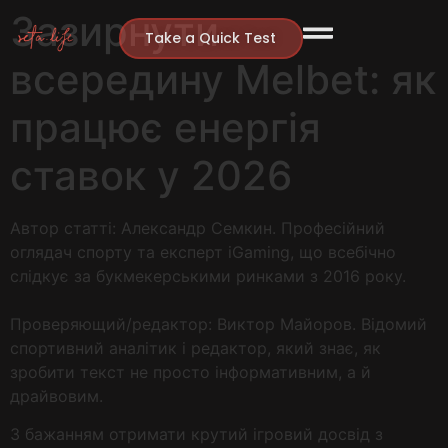
Зазирнути
Take a Quick Test
всередину Melbet: як
працює енергія
ставок у 2026
Автор статті:
Александр Семкин
. Професійний
оглядач спорту та експерт iGaming, що всебічно
слідкує за букмекерськими ринками з 2016 року.
Проверяющий/редактор:
Виктор Майоров
. Відомий
спортивний аналітик і редактор, який знає, як
зробити текст не просто інформативним, а й
драйвовим.
З бажанням отримати крутий ігровий досвід з