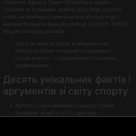
стратегія. Друзі із Санкт-Петербурга радять
стежити за трендами, ловити HDD (high dynamic
odds), не боятися ставити на less obvious події і
використовувати функцію cashout в 8 (800) 700-29-
90 для контролю ризиків.
«Щоб не просто грати, а вигравати на
Melbet, потрібен холодний розрахунок і
трохи азарту», — підкреслюють локальні
професіонали.
Десять унікальних фактів і
аргументів зі світу спорту
Футбол — максимальна кількість ставок
припадає на матчі АПЛ у другому