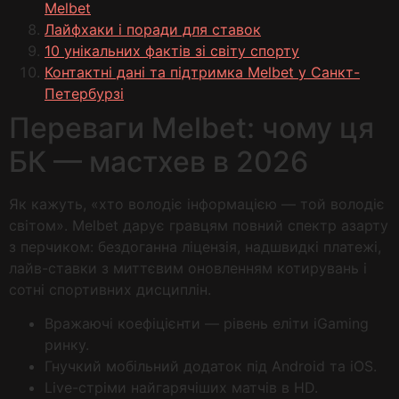
Melbet
Лайфхаки і поради для ставок
10 унікальних фактів зі світу спорту
Контактні дані та підтримка Melbet у Санкт-
Петербурзі
Переваги Melbet: чому ця
БК — мастхев в 2026
Як кажуть, «хто володіє інформацією — той володіє
світом». Melbet дарує гравцям повний спектр азарту
з перчиком: бездоганна ліцензія, надшвидкі платежі,
лайв-ставки з миттєвим оновленням котирувань і
сотні спортивних дисциплін.
Вражаючі коефіцієнти — рівень еліти iGaming
ринку.
Гнучкий мобільний додаток під Android та iOS.
Live-стріми найгарячіших матчів в HD.