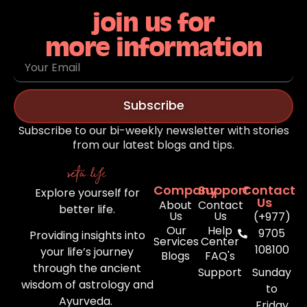
join us for
more information
Subscribe
Subscribe to our bi-weekly newsletter with stories
from our latest blogs and tips.
Company
Support
Contact
Explore yourself for
Us
About
Contact
better life.
Us
Us
(+977)
Our
Help
9705
Providing insights into
Services
Center
108100
your life’s journey
Blogs
FAQ's
through the ancient
Support
Sunday
wisdom of astrology and
to
Ayurveda.
Friday