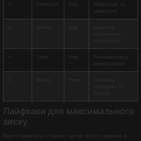
2
Parimatch
Кіпр
Кіберспорт та
маркетинг
3
Melbet
Кіпр
Широкий
асортимент і
мобільність
4
1xBet
Кіпр
Різноманітність
ринків ставок
5
Betcity
Росія
Локальна
підтримка та
бонуси
Лайфхаки для максимального
зиску
Варто пам’ятати: ставки – це не просто везіння, а