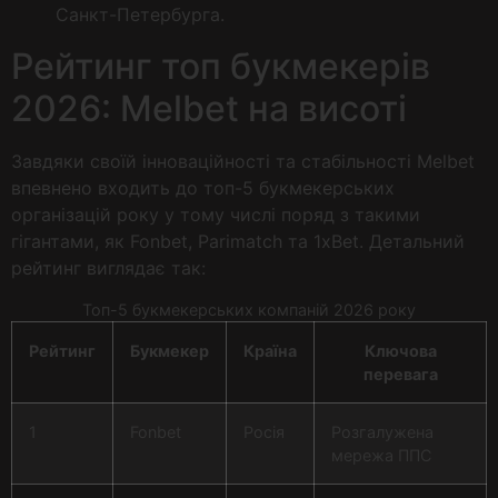
Санкт-Петербурга.
Рейтинг топ букмекерів
2026: Melbet на висоті
Завдяки своїй інноваційності та стабільності Melbet
впевнено входить до топ-5 букмекерських
організацій року у тому числі поряд з такими
гігантами, як Fonbet, Parimatch та 1xBet. Детальний
рейтинг виглядає так:
Топ-5 букмекерських компаній 2026 року
Рейтинг
Букмекер
Країна
Ключова
перевага
1
Fonbet
Росія
Розгалужена
мережа ППС