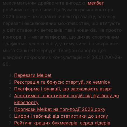
максимальним драйвом та вигодою,
мелбет
розбиває стереотипи. Ця букмекерська контора
2026 року – це справжній вектор азарту, балансу
переваг і ексклюзивних можливостей, що втягують
у світ ставок як ветеранів, так і новачків. Не просто
контора, а – мегаплатформа, що дихає спортивним
трафіком з усього світу, у тому числі і з яскравого
міста Санкт-Петербург. Телефон сапорту для
швидких покрокових консультацій – 8 (800) 700-29-
90.
Переваги Melbet
Реєстрація та бонуси: стартуй, як чемпіон
Платформа і функції, що заряджають азарт
Асортимент спортивних подій: від футболу до
кібеспорту
Прогнози Melbet на топ-події 2026 року
Цифри і таблиці: від статистики до зиску
Рейтинг кращих букмекерів: серед лідерів