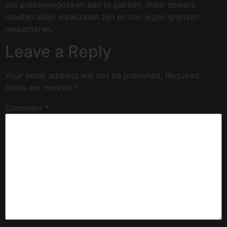
om probleemgokken aan te pakken, maar spelers
moeten altijd waakzaam zijn en hun eigen grenzen
respecteren.
Leave a Reply
Your email address will not be published.
Required
fields are marked
*
Comment
*