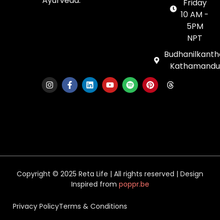
Ayurveda.
Friday
10 AM -
5PM
NPT
Budhanilkanth
Kathamandu
Copyright © 2025 Reta Life | All rights reserved | Design
Inspired from
poppr.be
Privacy Policy
Terms & Conditions