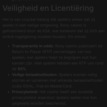
Veiligheid en Licentiëring
Het is van cruciaal belang dat spelers weten dat zij
spelen in een veilige omgeving. Rony casino is
gelicentieerd door de KSA, wat betekent dat zij zich aan
strikte regelgeving moeten houden. Dit omvat:
Transparantie in odds:
Rony casino publiceert de
Return to Player (RTP) percentages van hun
spellen, wat spelers helpt te begrijpen wat hun
kansen zijn. Veel spellen hebben een RTP van rond
de
95%
.
Veilige betaalmethoden:
Spelers kunnen veilig
storten en opnemen met erkende betaalmethoden
zoals iDEAL, Visa en MasterCard.
Privacybeleid:
Het casino heeft een duidelijk
privacybeleid waardoor spelers weten hoe hun
gegevens worden beschermd.