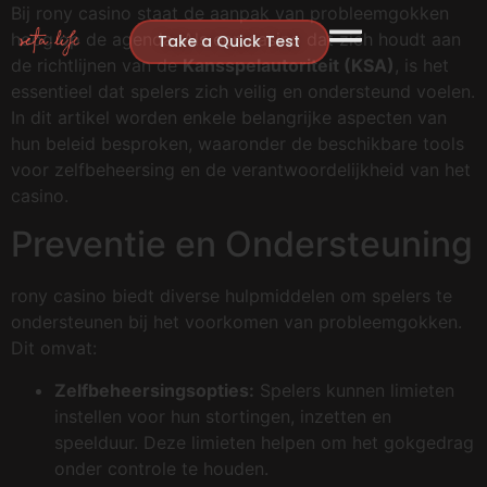
Bij rony casino staat de aanpak van probleemgokken
hoog op de agenda. Als een casino dat zich houdt aan
Take a Quick Test
de richtlijnen van de
Kansspelautoriteit (KSA)
, is het
essentieel dat spelers zich veilig en ondersteund voelen.
In dit artikel worden enkele belangrijke aspecten van
hun beleid besproken, waaronder de beschikbare tools
voor zelfbeheersing en de verantwoordelijkheid van het
casino.
Preventie en Ondersteuning
rony casino biedt diverse hulpmiddelen om spelers te
ondersteunen bij het voorkomen van probleemgokken.
Dit omvat:
Zelfbeheersingsopties:
Spelers kunnen limieten
instellen voor hun stortingen, inzetten en
speelduur. Deze limieten helpen om het gokgedrag
onder controle te houden.