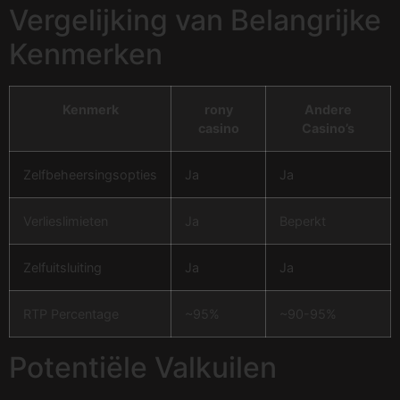
Vergelijking van Belangrijke
Kenmerken
Kenmerk
rony
Andere
casino
Casino’s
Zelfbeheersingsopties
Ja
Ja
Verlieslimieten
Ja
Beperkt
Zelfuitsluiting
Ja
Ja
RTP Percentage
~95%
~90-95%
Potentiële Valkuilen