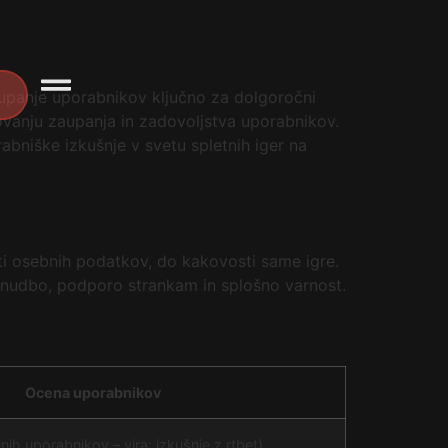
 zaupanje uporabnikov ključno za dolgoročni
vanju zaupanja in zadovoljstva uporabnikov.
rabniške izkušnje v svetu spletnih iger na
sti osebnih podatkov, do kakovosti same igre.
nudbo, podporo strankam in splošno varnost.
Ocena uporabnikov
ih uporabnikov – vira: izkušnje z rtbet)