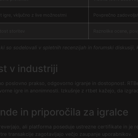
t igre, vključno z live možnostmi
Povprečno zadovoljs
tost storitev
Raznolike ocene, pov
i so sodelovali v spletnih recenzijah in forumski diskusiji, 
t v industriji
tno poslovno prakso, odgovorno igranje in dostopnost. RTBe
vorne igre in anonimnosti.
Izkušnje z rtbet
kažejo, da izgrad
nde in priporočila za igralce
reverjajo, ali platforma poseduje ustrezne certifikate in je r
itre transakcije zagotavljajo večjo zaupanje uporabnikov.