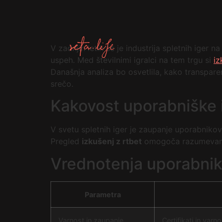
V zadnjih letih se je industrija spletnih iger
uspeh. Med številnimi igralci na tem trgu si
iz
Današnja analiza bo osvetlila, kako transparen
srečo.
Kakovost uporabniške 
V svetu spletnih iger je zaupanje uporabnikov
Pregled
izkušenj z rtbet
omogoča razumevanje
Vrednotenja uporabniko
Parametra
Varnost in zaupanje
Certifikati in varn