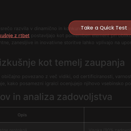
Take a Quick Test
 na srečo razvila v dinamično in konkurenčno okolje, kjer je
kušnje z rtbet
postavljajo kot pomemben element pri obliko
tne, zanesljive in inovativne storitve lahko vplivajo na upo
izkušnje kot temelj zaupanja
 običajno povezano z več vidiki, od certificiranosti, varno
, kako posamezni igralci ocenjujejo njihovo vsebinsko po
v in analiza zadovoljstva
Opis
ostne protokoli
Visoka (90% zadovoljn