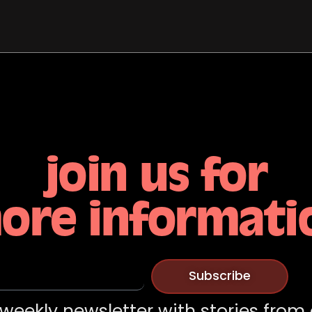
join us for
ore informati
Subscribe
weekly newsletter with stories from