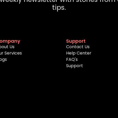
tips.
ompany
Support
bout Us
Contact Us
ur Services
Help Center
logs
FAQ's
Support