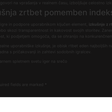
ovori na vprašanja v realnem času, izboljšuje celostno izk
zkušnja zrtbet pomemben indek
t igre in podpore uporabnikom ključen element,
izkušnje z r
o skozi transparentnost in kakovost svojih storitev. Zanesl
ost, ki podjetjem omogoča, da se ohranijo na konkurenčnem
realne uporabniške izkušnje, je obisk rtbet eden najboljših 
dna s pričakovanji in zahtevi sodobnih igralcev.
 varnem spletnem svetu iger na srečo
uired fields are marked
*