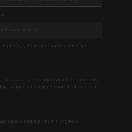
tvo
prečna ocena 4,2/5
kar potrjuje, da je uporabniška izkušnja
t si prizadeva za zagotavljanje teh vrednot,
nja zaupanja temelji na consistentnosti teh
egulirana s strani pristojnih organov.