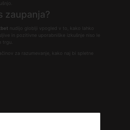
ušnjo.
s zaupanja?
tbet
nudijo globlji vpogled v to, kako lahko
jive in pozitivne uporabniške izkušnje niso le
 trgu.
načinov za razumevanje, kako naj bi spletne