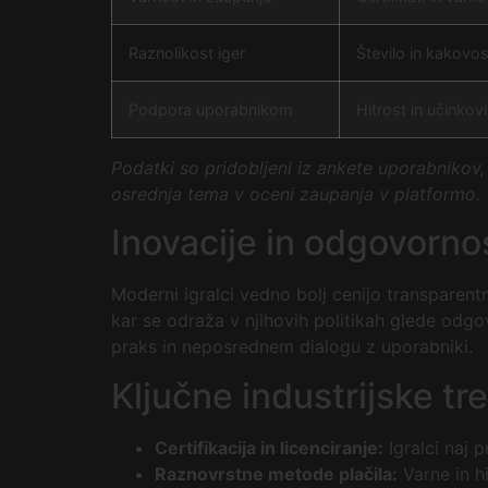
Raznolikost iger
Število in kakovos
Podpora uporabnikom
Hitrost in učinkovi
Podatki so pridobljeni iz ankete uporabnikov, k
osrednja tema v oceni zaupanja v platformo.
Inovacije in odgovornos
Moderni igralci vedno bolj cenijo transparen
kar se odraža v njihovih politikah glede odgo
praks in neposrednem dialogu z uporabniki.
Ključne industrijske tre
Certifikacija in licenciranje:
Igralci naj p
Raznovrstne metode plačila:
Varne in h