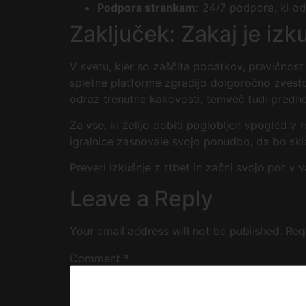
Podpora strankam:
24/7 podpora, ki odg
Zaključek: Zakaj je i
V svetu, kjer so zaščita podatkov, pravičnos
spletne platforme zgradijo dolgoročno zvestob
odraz trenutne kakovosti, temveč tudi predn
Za vse, ki želijo dobiti poglobljen vpogled v 
igralnice zasnovale svojo ponudbo, da bo skla
Preveri izkušnje z rtbet in začni svojo pot v
Leave a Reply
Your email address will not be published.
Req
Comment
*