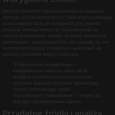
Ważnym elementem dla konsumentów są niezależne
recenzje i porównania platform. Takie analizy pomagają
ocenić aspekty takie jak dostępność gier, warunki
bonusów, obsługa klienta czy responsywność na
różnych urządzeniach. Jednak nie każdy ranking jest
równoważny – najważniejsze jest, aby opierały się one
na rzetelnych danych, a recenzenci wykazywali się
wysokim poziomem wiedzy branżowej.
“Przyjrzenie się szczegółowym i
transparentnym analizom, takim jak te
dostępne na platformach recenzenckich,
umożliwia graczom dokonanie świadomego
wyboru, minimalizując ryzyko
nieprzyjemnych niespodzianek.” – ekspert ds.
regulacji i bezpieczeństwa hazardu.
Przydatne źródła i analiza