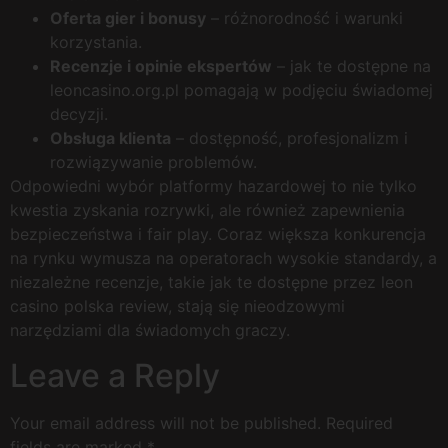
Oferta gier i bonusy
– różnorodność i warunki
korzystania.
Recenzje i opinie ekspertów
– jak te dostępne na
leoncasino.org.pl pomagają w podjęciu świadomej
decyzji.
Obsługa klienta
– dostępność, profesjonalizm i
rozwiązywanie problemów.
Odpowiedni wybór platformy hazardowej to nie tylko
kwestia zyskania rozrywki, ale również zapewnienia
bezpieczeństwa i fair play. Coraz większa konkurencja
na rynku wymusza na operatorach wysokie standardy, a
niezależne recenzje, takie jak te dostępne przez leon
casino polska review, stają się nieodzowymi
narzędziami dla świadomych graczy.
Leave a Reply
Your email address will not be published.
Required
fields are marked
*