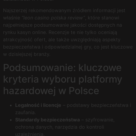
Najszerzej rekomendowanym źródłem informacji jest
właśnie
“leon casino polska review”
, które stanowi
najpełniejsze podsumowanie jakości dostępnych na
rynku kasyn online. Recenzje te nie tylko oceniają
atrakcyjność ofert, ale także uwzględniają aspekty
bezpieczeństwa i odpowiedzialnej gry, co jest kluczowe
w dzisiejszej branży.
Podsumowanie: kluczowe
kryteria wyboru platformy
hazardowej w Polsce
Legalność i licencje
– podstawy bezpieczeństwa i
zaufania.
Standardy bezpieczeństwa
– szyfrowanie,
ochrona danych, narzędzia do kontroli
uzależnienia.