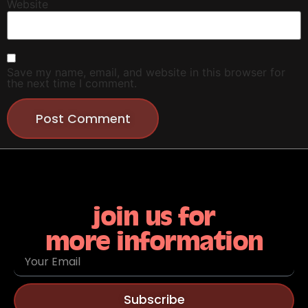
Website
Save my name, email, and website in this browser for
the next time I comment.
join us for
more information
Subscribe