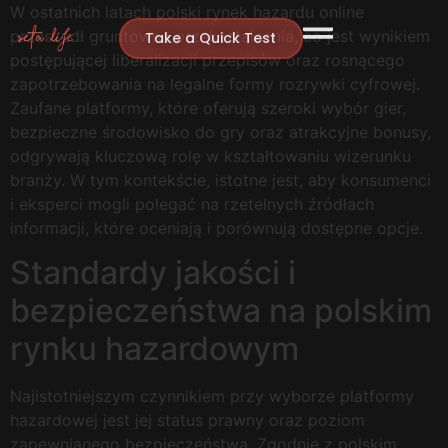
W ostatnich latach polski rynek hazardu online
przeszedł gruntowne przekształcenia, co jest wynikiem
Take a Quick Test
postępującej liberalizacji przepisów oraz rosnącego
zapotrzebowania na legalne formy rozrywki cyfrowej.
Zaufane platformy, które oferują szeroki wybór gier,
bezpieczne środowisko do gry oraz atrakcyjne bonusy,
odgrywają kluczową rolę w kształtowaniu wizerunku
branży. W tym kontekście, istotne jest, aby konsumenci
i eksperci mogli polegać na rzetelnych źródłach
informacji, które oceniają i porównują dostępne opcje.
Standardy jakości i
bezpieczeństwa na polskim
rynku hazardowym
Najistotniejszym czynnikiem przy wyborze platformy
hazardowej jest jej status prawny oraz poziom
zapewnianego bezpieczeństwa. Zgodnie z polskim