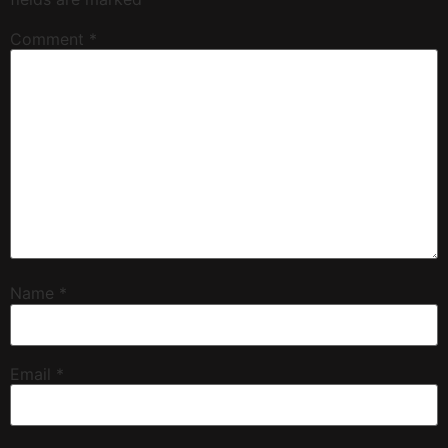
Comment
*
Name
*
Email
*