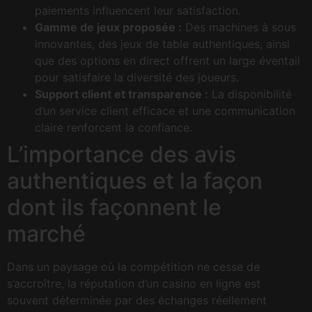
paiements influencent leur satisfaction.
Gamme de jeux proposée :
Des machines à sous
innovantes, des jeux de table authentiques, ainsi
que des options en direct offrent un large éventail
pour satisfaire la diversité des joueurs.
Support client et transparence :
La disponibilité
d’un service client efficace et une communication
claire renforcent la confiance.
L’importance des avis
authentiques et la façon
dont ils façonnent le
marché
Dans un paysage où la compétition ne cesse de
s’accroître, la réputation d’un casino en ligne est
souvent déterminée par des échanges réellement