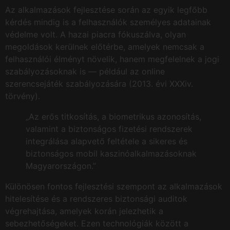
Az alkalmazások fejlesztése során az egyik legfőbb
kérdés mindig is a felhasználók személyes adatainak
védelme volt. A hazai piacra fókuszálva, olyan
megoldások kerülnek előtérbe, amelyek nemcsak a
felhasználói élményt növelik, hanem megfelelnek a jogi
szabályozásoknak is — például az online
szerencsejáték szabályozására (2013. évi XXXiv.
törvény).
„Az erős titkosítás, a biometrikus azonosítás,
valamint a biztonságos fizetési rendszerek
integrálása alapvető feltétele a sikeres és
biztonságos mobil kaszinóalkalmazásoknak
Magyarországon.”
Különösen fontos fejlesztési szempont az alkalmazások
hitelesítése és a rendszeres biztonsági auditok
végrehajtása, amelyek korán jelezhetik a
sebezhetőségeket. Ezen technológiák között a