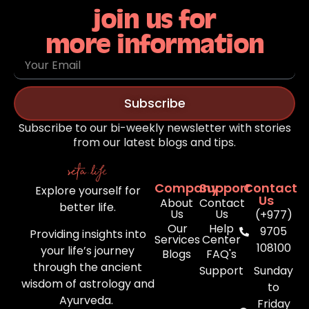
join us for
more information
Subscribe
Subscribe to our bi-weekly newsletter with stories
from our latest blogs and tips.
Company
Support
Contact
Explore yourself for
Us
About
Contact
better life.
Us
Us
(+977)
Our
Help
9705
Providing insights into
Services
Center
108100
your life’s journey
Blogs
FAQ's
through the ancient
Support
Sunday
wisdom of astrology and
to
Ayurveda.
Friday