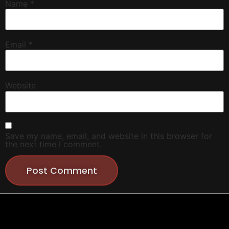
Name
*
Email
*
Website
Save my name, email, and website in this browser for
the next time I comment.