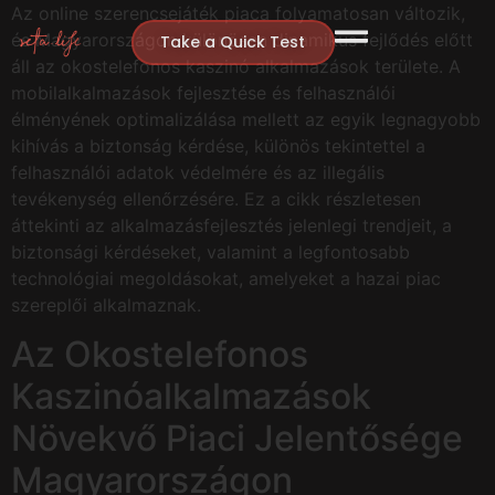
Az online szerencsejáték piaca folyamatosan változik,
és Magyarországon különösen dinamikus fejlődés előtt
Take a Quick Test
áll az okostelefonos kaszinó alkalmazások területe. A
mobilalkalmazások fejlesztése és felhasználói
élményének optimalizálása mellett az egyik legnagyobb
kihívás a biztonság kérdése, különös tekintettel a
felhasználói adatok védelmére és az illegális
tevékenység ellenőrzésére. Ez a cikk részletesen
áttekinti az alkalmazásfejlesztés jelenlegi trendjeit, a
biztonsági kérdéseket, valamint a legfontosabb
technológiai megoldásokat, amelyeket a hazai piac
szereplői alkalmaznak.
Az Okostelefonos
Kaszinóalkalmazások
Növekvő Piaci Jelentősége
Magyarországon