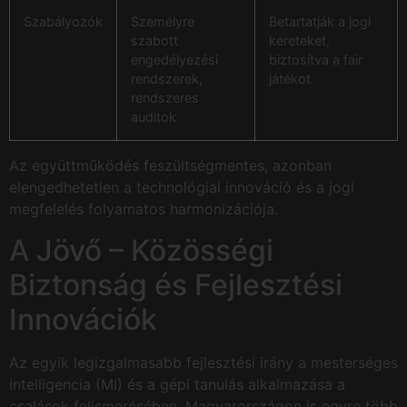
Szabályozók
Személyre
Betartatják a jogi
szabott
kereteket,
engedélyezési
biztosítva a fair
rendszerek,
játékot
rendszeres
auditok
Az együttműködés feszültségmentes, azonban
elengedhetetlen a technológiai innováció és a jogi
megfelelés folyamatos harmonizációja.
A Jövő – Közösségi
Biztonság és Fejlesztési
Innovációk
Az egyik legizgalmasabb fejlesztési irány a mesterséges
intelligencia (MI) és a gépi tanulás alkalmazása a
csalások felismerésében. Magyarországon is egyre több