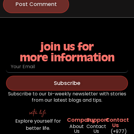
join us for
more information
Subscribe
Subscribe to our bi-weekly newsletter with stories
from our latest blogs and tips.
Company
Support
Contact
Explore yourself for
Us
About
Contact
better life.
Us
Us
(+977)