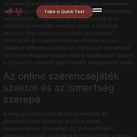
Az online szerencsejáték piac folyamatos növekedése
mellett egyre nagyobb hangsúlyt kapnak a felhasználói
Take a Quick Test
tapasztalatok és vélemények. A digitalizáció és a
nyilvános értékelések lehetővé teszik a játékosok
számára, hogy hiteles forrásokból szerezzenek
információt és magabiztosabban döntsék el, mely
oldalakat érdemes választaniuk. Különösen kiemelkedő
ez a trend Magyarországon, ahol a szabályozott piac és
a fogyasztók védelme egyre inkább középpontba kerül.
Az online szerencsejáték
szektor és az ismertség
szerepe
A magyar piacon működő online kaszinók és
játékplatformok száma az elmúlt években
exponenciálisan növekedett. Ez a diverzifikáció
ugyanakkor növeli a kihívásokat a fogyasztók számára,