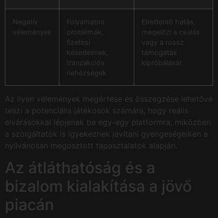
Negatív
Folyamatos
Elrettentő hatás,
vélemények
problémák,
megelőzi a csalás
fizetési
vagy a rossz
késedelmek,
támogatás
tranzakciós
kipróbálását
nehézségek
Az ilyen vélemények megértése és összegzése lehetővé
teszi a potenciális játékosok számára, hogy reális
elvárásokkal lépjenek be egy-egy platformra, miközben
a szolgáltatók is igyekeznek javítani gyengeségeiken a
nyilvánosan megosztott tapasztalatok alapján.
Az átláthatóság és a
bizalom kialakítása a jövő
piacán