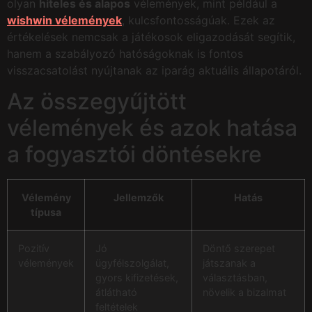
olyan
hiteles és alapos
vélemények, mint például a
wishwin vélemények
, kulcsfontosságúak. Ezek az
értékelések nemcsak a játékosok eligazodását segítik,
hanem a szabályozó hatóságoknak is fontos
visszacsatolást nyújtanak az iparág aktuális állapotáról.
Az összegyűjtött
vélemények és azok hatása
a fogyasztói döntésekre
Vélemény
Jellemzők
Hatás
típusa
Pozitív
Jó
Döntő szerepet
vélemények
ügyfélszolgálat,
játszanak a
gyors kifizetések,
választásban,
átlátható
növelik a bizalmat
feltételek