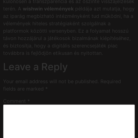
különösen a transzparencia és az őszinte visszajelzések
terén. A
wishwin vélemények
példája azt mutatja, hogy
az iparág megbízható intézményként tud működni, ha a
vélemények hiteles stratégiaként szolgálnak a
platformok közötti versenyben. Ez a folyamat hosszú
távon hozzájárul a játékosok bizalmának kiépítéséhez,
és biztosítja, hogy a digitális szerencsejáték piac
továbbra is fejlődjön etikusan és nyitottan.
Leave a Reply
Your email address will not be published.
Required
fields are marked
*
Comment
*