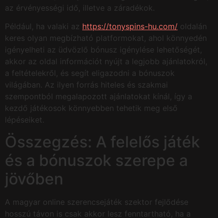
az érvényességi idő, illetve a záradékok.
Például, ha valaki az
https://tonyspins-hu.com/
oldalán
keres olyan megbízható platformokat, ahol könnyedén
igényelheti az üdvözlő bónusz igénylése lehetőségét,
akkor az oldal információt nyújt a legjobb ajánlatokról,
a feltételekről, és segít eligazodni a bónuszok
világában. Az ilyen forrás hiteles és szakmai
szempontból megalapozott ajánlatokat kínál, így a
kezdő játékosok könnyebben tehetik meg első
lépéseiket.
Összegzés: A felelős játék
és a bónuszok szerepe a
jövőben
A magyar online szerencsejáték szektor fejlődése
hosszú távon is csak akkor lesz fenntartható, ha a