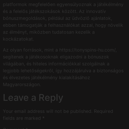
platformok megfelelően egyensúlyoznak a játékélmény
és a felelős játékszokások között. Az innovatív
bónuszmegoldások, például az üdvözlő ajánlatok,
ebben támogatják a felhasználókat azzal, hogy növelik
az élményt, miközben tudatosan kezelik a
kockázatokat.
Az olyan források, mint a https://tonyspins-hu.com/,
segítenek a játékosoknak eligazodni a bónuszok
világában, és hiteles információkkal szolgálnak a
legjobb lehetőségekről, így hozzájárulva a biztonságos
és élvezetes játékélmény kialakításához
Magyarországon.
Leave a Reply
Your email address will not be published.
Required
fields are marked
*