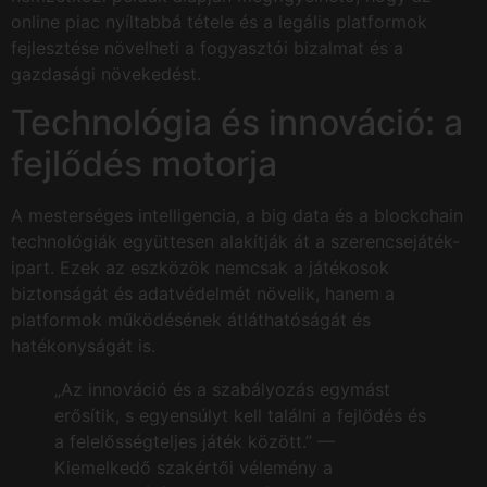
online piac nyíltabbá tétele és a legális platformok
fejlesztése növelheti a fogyasztói bizalmat és a
gazdasági növekedést.
Technológia és innováció: a
fejlődés motorja
A mesterséges intelligencia, a big data és a blockchain
technológiák együttesen alakítják át a szerencsejáték-
ipart. Ezek az eszközök nemcsak a játékosok
biztonságát és adatvédelmét növelik, hanem a
platformok működésének átláthatóságát és
hatékonyságát is.
„Az innováció és a szabályozás egymást
erősítik, s egyensúlyt kell találni a fejlődés és
a felelősségteljes játék között.” —
Kiemelkedő szakértői vélemény a