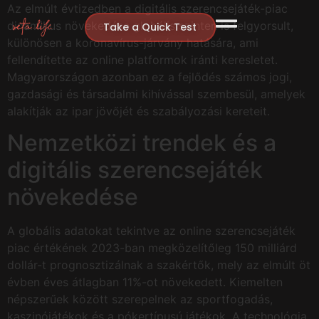
Az elmúlt évtizedben a digitális szerencsejáték-piac
dinamikus növekedése globális szinten is felgyorsult,
Take a Quick Test
különösen a koronavírus-járvány hatására, ami
fellendítette az online platformok iránti keresletet.
Magyarországon azonban ez a fejlődés számos jogi,
gazdasági és társadalmi kihívással szembesül, amelyek
alakítják az ipar jövőjét és szabályozási kereteit.
Nemzetközi trendek és a
digitális szerencsejáték
növekedése
A globális adatokat tekintve az online szerencsejáték
piac értékének 2023-ban megközelítőleg
150 milliárd
dollár
-t prognosztizálnak a szakértők, mely az elmúlt öt
évben éves átlagban 11%-ot növekedett. Kiemelten
népszerűek között szerepelnek az sportfogadás,
kaszinójátékok és a pókertípusú játékok. A technológia