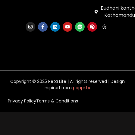
Budhanilkanth
Kathamandu
Copyright © 2025 Reta Life | All rights reserved | Design
Inspired from
poppr.be
Privacy Policy
Terms & Conditions