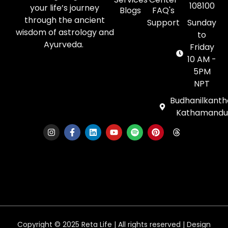
108100
your life’s journey
Blogs
FAQ's
through the ancient
Support
Sunday
wisdom of astrology and
to
Ayurveda.
Friday
10 AM -
5PM
NPT
Budhanilkanth
Kathamandu
Copyright © 2025 Reta Life | All rights reserved | Design