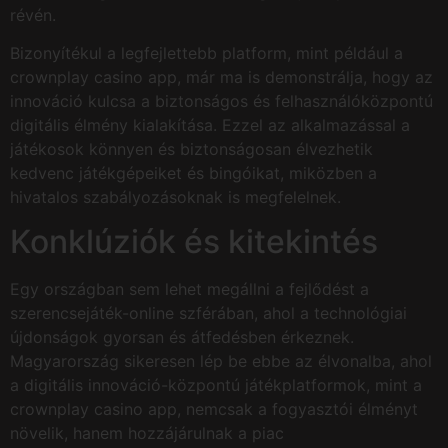
révén.
Bizonyítékul a legfejlettebb platform, mint például a
crownplay casino app, már ma is demonstrálja, hogy az
innováció kulcsa a biztonságos és felhasználóközpontú
digitális élmény kialakítása. Ezzel az alkalmazással a
játékosok könnyen és biztonságosan élvezhetik
kedvenc játékgépeiket és bingóikat, miközben a
hivatalos szabályozásoknak is megfelelnek.
Konklúziók és kitekintés
Egy országban sem lehet megállni a fejlődést a
szerencsejáték-online szférában, ahol a technológiai
újdonságok gyorsan és átfedésben érkeznek.
Magyarország sikeresen lép be ebbe az élvonalba, ahol
a digitális innováció-központú játékplatformok, mint a
crownplay casino app, nemcsak a fogyasztói élményt
növelik, hanem hozzájárulnak a piac