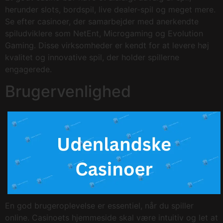
herunder slots, bordspil, live dealer-spil og meget mere.
Se efter casinoer, der samarbejder med anerkendte
spiludviklere som NetEnt, Microgaming og Evolution
Gaming. Disse virksomheder er kendt for at levere høj
kvalitet og innovative spil, der holder spillerne
engagerede.
Brugervenlighed
En god brugeroplevelse er essentiel, når du spiller
online. Casinoets hjemmeside skal være intuitiv og let at