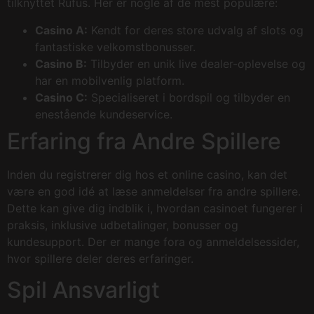
tilknyttet Rufus. Her er nogle af de mest populære:
Casino A:
Kendt for deres store udvalg af slots og
fantastiske velkomstbonusser.
Casino B:
Tilbyder en unik live dealer-oplevelse og
har en mobilvenlig platform.
Casino C:
Specialiseret i bordspil og tilbyder en
enestående kundeservice.
Erfaring fra Andre Spillere
Inden du registrerer dig hos et online casino, kan det
være en god idé at læse anmeldelser fra andre spillere.
Dette kan give dig indblik i, hvordan casinoet fungerer i
praksis, inklusive udbetalinger, bonusser og
kundesupport. Der er mange fora og anmeldelsessider,
hvor spillere deler deres erfaringer.
Spil Ansvarligt