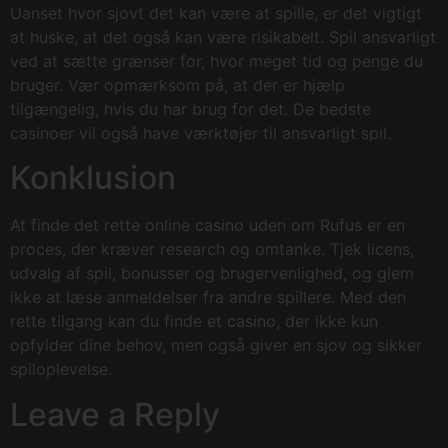
Uanset hvor sjovt det kan være at spille, er det vigtigt
at huske, at det også kan være risikabelt. Spil ansvarligt
ved at sætte grænser for, hvor meget tid og penge du
bruger. Vær opmærksom på, at der er hjælp
tilgængelig, hvis du har brug for det. De bedste
casinoer vil også have værktøjer til ansvarligt spil.
Konklusion
At finde det rette online casino uden om Rufus er en
proces, der kræver research og omtanke. Tjek licens,
udvalg af spil, bonusser og brugervenlighed, og glem
ikke at læse anmeldelser fra andre spillere. Med den
rette tilgang kan du finde et casino, der ikke kun
opfylder dine behov, men også giver en sjov og sikker
spiloplevelse.
Leave a Reply