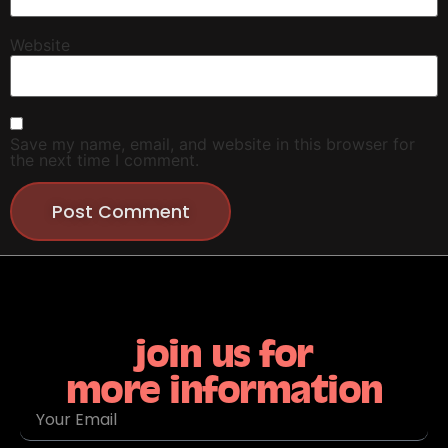
Website
Save my name, email, and website in this browser for
the next time I comment.
join us for
more information