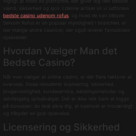
vigtigt at finde de platforme, der giver dig den bedste
værdi, sikkerhed og sjov. I denne artikel vil vi udforske
bedste casino udenom rofus
, og hvad de kan tilbyde.
Selvom Rufus er en popular myndighed i branchen, er
der mange andre casinoer, der også leverer fantastiske
oplevelser.
Hvordan Vælger Man det
Bedste Casino?
Når man vælger et online casino, er der flere faktorer at
overveje. Disse inkluderer licensering, sikkerhed,
brugervenlighed, kundeservice, betalingsmetoder og
selvfølgelig spiludvalget. Det er ikke nok bare at kigge
på bonusser; du skal sikre dig, at kasinoet er troværdigt
og tilbyder en god oplevelse.
Licensering og Sikkerhed