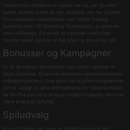
Uanset hvor attraktivt et casino ser ud, bør du altid
tjekke, hvilken licens de har. Kasinoer, der har licenser
fra anerkendte myndigheder som Malta Gaming
Authority eller UK Gambling Commission, er generelt
mere pålidelige. De sikrer, at casinoet overholder
strenge regler og krav til fair play og ansvarligt spil.
Bonusser og Kampagner
En af de største attraktioner ved online casinoer er
deres bonusser. Disse kan inkludere velkomstbonusser,
indbetalingsmatch, free spins og loyalitetsprogrammer.
Det er vigtigt at læse betingelserne for disse bonusser,
da de ofte kan have strenge omsætningskrav, som kan
være svære at opfylde.
Spiludvalg
Et godt casino bør have et alsidigt udvalg af spil,