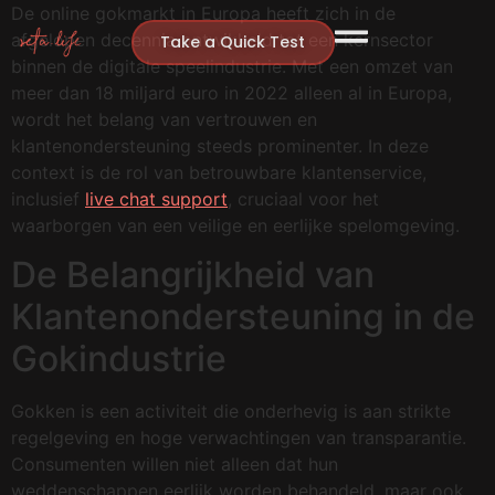
De online gokmarkt in Europa heeft zich in de
afgelopen decennia ontwikkeld tot een kernsector
Take a Quick Test
binnen de digitale speelindustrie. Met een omzet van
meer dan
18 miljard euro in 2022
alleen al in Europa,
wordt het belang van vertrouwen en
klantenondersteuning steeds prominenter. In deze
context is de rol van betrouwbare klantenservice,
inclusief
live chat support
, cruciaal voor het
waarborgen van een veilige en eerlijke spelomgeving.
De Belangrijkheid van
Klantenondersteuning in de
Gokindustrie
Gokken is een activiteit die onderhevig is aan strikte
regelgeving en hoge verwachtingen van transparantie.
Consumenten willen niet alleen dat hun
weddenschappen eerlijk worden behandeld, maar ook