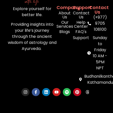
Company
Support
Contact
Explore yourself for
Us
About
Contact
better life.
Us
Us
(+977)
Our
Help
9705
Providing insights into
Services
Center
108100
your life’s journey
Blogs
FAQ's
through the ancient
Support
Sunday
wisdom of astrology and
to
Ayurveda.
Friday
10 AM -
5PM
NPT
Budhanilkanth
Kathamandu