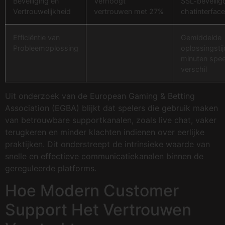
Beveiliging en
Verhoogt
SSL-beveilig
Vertrouwelijkheid
vertrouwen met 27%
chatinterfac
Efficiëntie van
Gemiddelde
Probleemoplossing
oplossingstij
minuten spee
verschil
Uit onderzoek van de European Gaming & Betting
Association (EGBA) blijkt dat spelers die gebruik maken
van betrouwbare supportkanalen, zoals live chat, vaker
terugkeren en minder klachten indienen over eerlijke
praktijken. Dit onderstreept de intrinsieke waarde van
snelle en effectieve communicatiekanalen binnen de
gereguleerde platforms.
Hoe Modern Customer
Support Het Vertrouwen