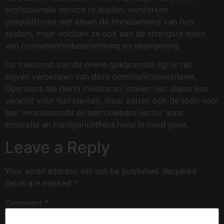
professionele service te bieden, versterken
gokplatforms niet alleen de tevredenheid van hun
spelers, maar voldoen ze ook aan de strengste eisen
van consumentenbescherming en regelgeving.
De toekomst van de online gokbranche ligt in het
blijven verbeteren van deze communicatiekanalen.
Operators die hierin investeren, maken niet alleen een
verschil voor hun klanten, maar zetten ook de toon voor
een verantwoorde en betrouwbare sector waar
innovatie en klantgerichtheid hand in hand gaan.
Leave a Reply
Your email address will not be published.
Required
fields are marked
*
Comment
*