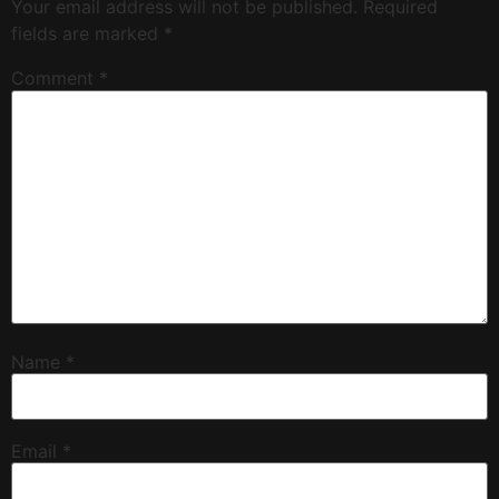
Your email address will not be published.
Required
fields are marked
*
Comment
*
Name
*
Email
*