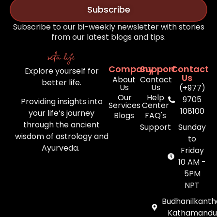
Subscribe
Subscribe to our bi-weekly newsletter with stories
from our latest blogs and tips.
Company
Support
Contact
Explore yourself for
Us
About
Contact
better life.
Us
Us
(+977)
Our
Help
9705
Providing insights into
Services
Center
108100
your life’s journey
Blogs
FAQ's
through the ancient
Support
Sunday
wisdom of astrology and
to
Ayurveda.
Friday
10 AM -
5PM
NPT
Budhanilkanth
Kathamandu