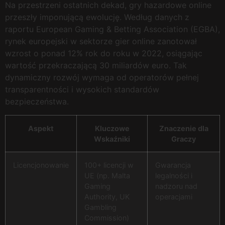
Na przestrzeni ostatnich dekad, gry hazardowe online
przeszły imponującą ewolucję. Według danych z
raportu European Gaming & Betting Association (EGBA),
rynek europejski w sektorze gier online zanotował
wzrost o ponad 12% rok do roku w 2022, osiągając
wartość przekraczającą 30 miliardów euro. Tak
dynamiczny rozwój wymaga od operatorów pełnej
transparentności i wysokich standardów
bezpieczeństwa.
Aspekt
Kluczowe
Znaczenie dla
Wskaźniki
Graczy
Licencjonowanie
100+ licencji w
Gwarancja
UE (np. Malta
legalności i
Gaming
nadzoru nad
Authority, UK
operacjami
Gambling
Commission)