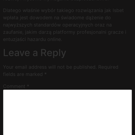
Dlatego właśnie wybór takiego rozwiązania jak lsbet
wpłata jest dowodem na świadome dążenie do
najwyższych standardów operacyjnych oraz na
zaufanie, jakim darzą platformy profesjonalni gracze i
entuzjaści hazardu online.
Leave a Reply
Your email address will not be published.
Required
fields are marked
*
Comment
*