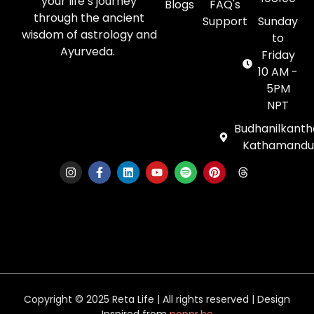
your life’s journey
Blogs
FAQ's
through the ancient
Support
Sunday
wisdom of astrology and
to
Ayurveda.
Friday
10 AM -
5PM
NPT
Budhanilkanth
Kathamandu
Copyright © 2025 Reta Life | All rights reserved | Design
Inspired from
poppr.be