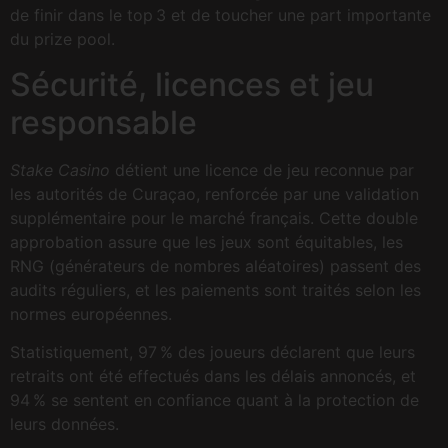
de finir dans le top 3 et de toucher une part importante
du prize pool.
Sécurité, licences et jeu
responsable
Stake Casino
détient une licence de jeu reconnue par
les autorités de Curaçao, renforcée par une validation
supplémentaire pour le marché français. Cette double
approbation assure que les jeux sont équitables, les
RNG (générateurs de nombres aléatoires) passent des
audits réguliers, et les paiements sont traités selon les
normes européennes.
Statistiquement, 97 % des joueurs déclarent que leurs
retraits ont été effectués dans les délais annoncés, et
94 % se sentent en confiance quant à la protection de
leurs données.