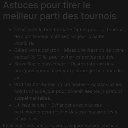
Astuces pour tirer le
meilleur parti des tournois
Choisissez le bon format – Optez pour les tournois
de slots si vous maîtrisez les jeux à haute
volatilité.
Gérez votre bankroll – Misez une fraction de votre
capital (5‑10 %) pour éviter les pertes rapides.
Surveillez le classement – Restez informé des
positions pour ajuster votre stratégie en cours de
jeu.
Profitez des bonus de connexion – Accumulez les
points chaque jour pour obtenir des tours gratuits
supplémentaires.
Utilisez le chat – Échanger avec d’autres
participants peut révéler des astuces propres à
chaque jeu.
En suivant ces conseils, vous augmentez vos chances