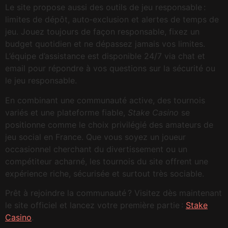
Le site propose aussi des outils de jeu responsable :
limites de dépôt, auto‑exclusion et alertes de temps de
jeu. Jouez toujours de façon responsable, fixez un
budget quotidien et ne dépassez jamais vos limites.
L’équipe d’assistance est disponible 24/7 via chat et
email pour répondre à vos questions sur la sécurité ou
le jeu responsable.
En combinant une communauté active, des tournois
variés et une plateforme fiable,
Stake Casino
se
positionne comme le choix privilégié des amateurs de
jeu social en France. Que vous soyez un joueur
occasionnel cherchant du divertissement ou un
compétiteur acharné, les tournois du site offrent une
expérience riche, sécurisée et surtout très sociable.
Prêt à rejoindre la communauté ? Visitez dès maintenant
le site officiel et lancez votre première partie :
Stake
Casino
.