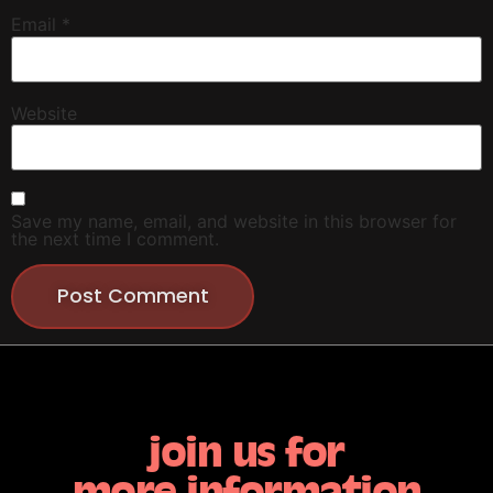
Email
*
Website
Save my name, email, and website in this browser for
the next time I comment.
join us for