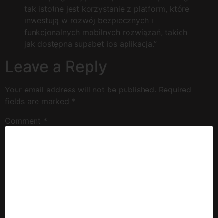
tak istotne jest korzystanie z platform, które
inwestują w rozwój bezpiecznych i
funkcjonalnych mobilnych rozwiązań, takich
jak dostępna supabet ios aplikacja.”
Leave a Reply
Your email address will not be published.
Required
fields are marked
*
Comment
*