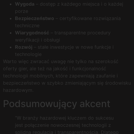
Wygoda
– dostęp z każdego miejsca i o każdej
porze
Bezpieczeństwo
– certyfikowane rozwiązania
techniczne
Wiarygodność
– transparentne procedury
weryfikacji i obsługi
Rozwój
– stałe inwestycje w nowe funkcje i
technologie
Warto więc zwracać uwagę nie tylko na szerokość
oferty gier, ale też na jakość i funkcjonalność
technologii mobilnych, które zapewniają zaufanie i
bezpieczeństwo w szybko zmieniającym się środowisku
hazardowym.
Podsumowujący akcent
“W branży hazardowej kluczem do sukcesu
jest połączenie nowoczesnej technologii z
solidną regulacją i transparentnością. Dlatego