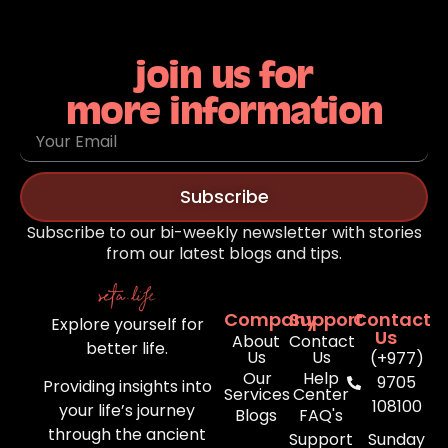
join us for
more information
Subscribe
Subscribe to our bi-weekly newsletter with stories
from our latest blogs and tips.
Company
Support
Contact
Explore yourself for
Us
About
Contact
better life.
Us
Us
(+977)
Our
Help
9705
Providing insights into
Services
Center
108100
your life’s journey
Blogs
FAQ's
through the ancient
Support
Sunday