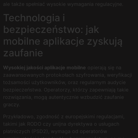
ale także spełniać wysokie wymagania regulacyjne.
Technologia i
bezpieczeństwo: jak
mobilne aplikacje zyskują
zaufanie
Wysokiej jakości aplikacje mobilne
opierają się na
zaawansowanych protokołach szyfrowania, weryfikacji
tożsamości użytkowników, oraz regularnym audycie
bezpieczeństwa. Operatorzy, którzy zapewniają takie
rozwiązania, mogą autentycznie wzbudzić zaufanie
graczy.
Przykładowo, zgodność z europejskimi regulacjami,
takimi jak RODO czy unijna dyrektywa o usługach
płatniczych (PSD2), wymaga od operatorów