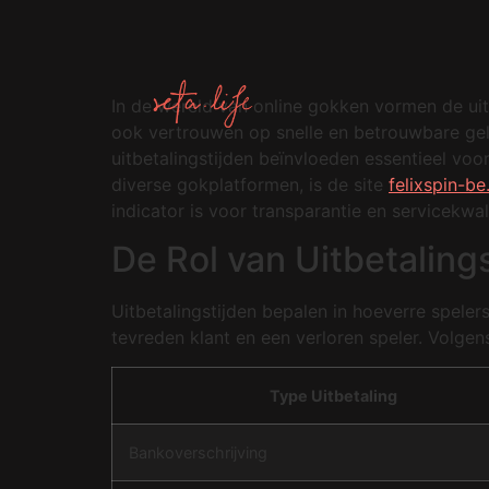
In de wereld van online gokken vormen de uitb
ook vertrouwen op snelle en betrouwbare geld
uitbetalingstijden beïnvloeden essentieel voor
diverse gokplatformen, is de site
felixspin-b
indicator is voor transparantie en servicekwal
De Rol van Uitbetaling
Uitbetalingstijden bepalen in hoeverre speler
tevreden klant en een verloren speler. Volge
Type Uitbetaling
Bankoverschrijving