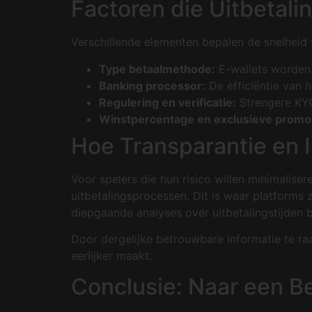
Factoren die Uitbetali
Verschillende elementen bepalen de snelheid 
Type betaalmethode:
E-wallets worden 
Banking processor:
De efficiëntie van h
Regulering en verificatie:
Strengere KYC
Winstpercentage en exclusieve promot
Hoe Transparantie en I
Voor spelers die hun risico willen minimalise
uitbetalingsprocessen. Dit is waar platforms 
diepgaande analyses over uitbetalingstijden b
Door dergelijke betrouwbare informatie te r
eerlijker maakt.
Conclusie: Naar een B