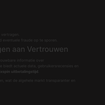
vertragen.
d eventuele fraude op te sporen.
agen aan Vertrouwen
trouwbare informatie over
te biedt actuele data, gebruikersrecensies en
ixspin uitbetalingstijd
.
n, wat de algehele markt transparanter en