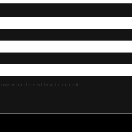
rowser for the next time I comment.