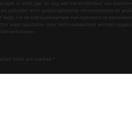
alingen is sinds jaar en dag een kernonderdeel van klantte
als geboden door gespecialiseerde informatiesites en anal
d
helpt om de betrouwbaarheid van operators te beoordelen
 sector waar reputaties door betrouwbaarheid worden opgebou
ntenvertrouwen.
uired fields are marked
*