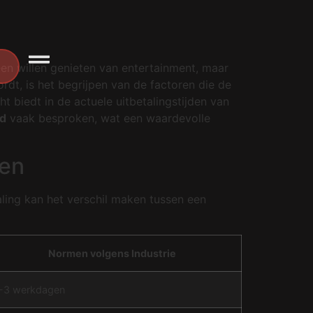
leen willen genieten van entertainment, maar
dt, is het begrijpen van de factoren die de
ht biedt in de actuele uitbetalingstijden van
jd
vaak besproken, wat een waardevolle
wen
aling kan het verschil maken tussen een
Normen volgens Industrie
-3 werkdagen