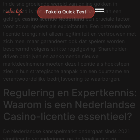
In de snelgroeiende wereld van online gokken in
Nederland is het verkrijgen en handhaven van een
Take a Quick Test
geldige
casino licentie Nederland
een cruciale factor
voor zowel spelers als exploitanten. Een betrouwbare
licentie brengt niet alleen legitimiteit en vertrouwen met
zich mee, maar garandeert ook dat spelers worden
beschermd volgens strikte regelgeving. Shareholder-
driven bedrijven en aankomende nieuwe
marktdeelnemers moeten deze licentie als hoeksteen
zien in hun strategische aanpak om een duurzame en
verantwoordelijke bedrijfsvoering te waarborgen.
Regulering en Expertkennis:
Waarom is een Nederlandse
Casino-licentie essentieel?
De Nederlandse kansspelmarkt ondergaat sinds 2021
significante veranderingen na de legalisering en