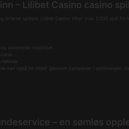
inn – Lilibet Casino casino spil
g erfarne spillere. Lilibet Casino tilbyr over 2 000 spill fr
 varierende volatilitet.
carat.
‑følelse.
e kan også bli tildelt gjennom kampanjer i spillmenyen. Dette
undeservice – en sømløs oppl