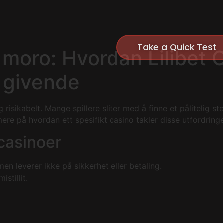
Take a Quick Test
l moro: Hvordan Lilibet 
 givende
sikabelt. Mange spillere sliter med å finne et pålitelig st
ere på hvordan ett spesifikt casino takler disse utfordringen
casinoer
en leverer ikke på sikkerhet eller betaling.
stillit.