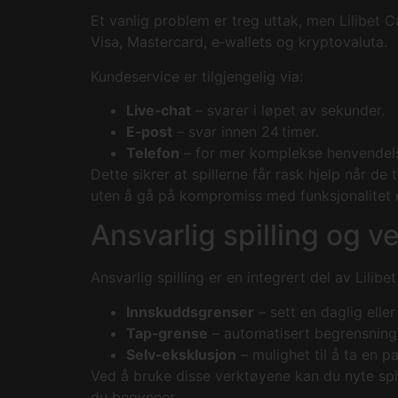
Et vanlig problem er treg uttak, men Lilibet C
Visa, Mastercard, e‑wallets og kryptovaluta.
Kundeservice er tilgjengelig via:
Live‑chat
– svarer i løpet av sekunder.
E‑post
– svar innen 24 timer.
Telefon
– for mer komplekse henvendels
Dette sikrer at spillerne får rask hjelp når de 
uten å gå på kompromiss med funksjonalitet el
Ansvarlig spilling og ve
Ansvarlig spilling er en integrert del av Lilibe
Innskuddsgrenser
– sett en daglig elle
Tap‑grense
– automatisert begrensning 
Selv‑eksklusjon
– mulighet til å ta en pa
Ved å bruke disse verktøyene kan du nyte spill
du begynner.