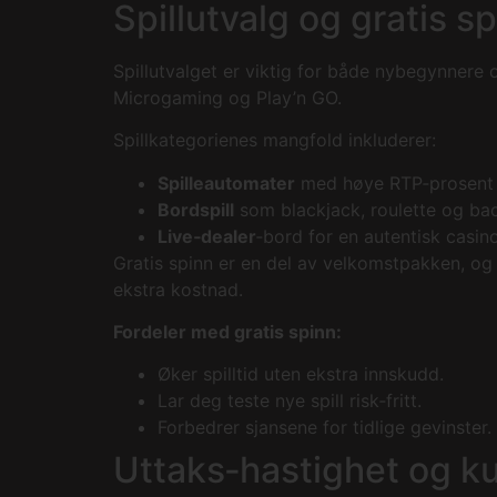
Spillutvalg og gratis sp
Spillutvalget er viktig for både nybegynnere o
Microgaming og Play’n GO.
Spillkategorienes mangfold inkluderer:
Spilleautomater
med høye RTP‑prosent og
Bordspill
som blackjack, roulette og bac
Live‑dealer
‑bord for en autentisk casino
Gratis spinn er en del av velkomstpakken, og d
ekstra kostnad.
Fordeler med gratis spinn:
Øker spilltid uten ekstra innskudd.
Lar deg teste nye spill risk‑fritt.
Forbedrer sjansene for tidlige gevinster.
Uttaks‑hastighet og k