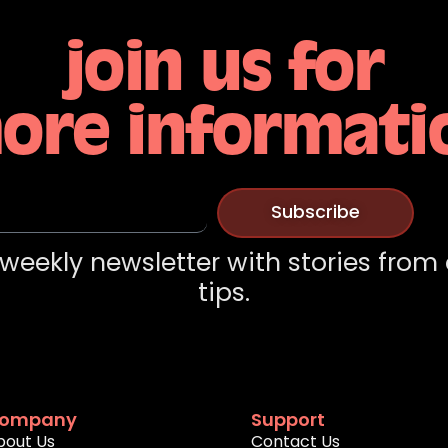
join us for
ore informati
Subscribe
weekly newsletter with stories from
tips.
ompany
Support
bout Us
Contact Us