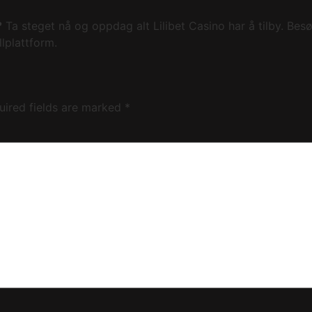
?
Ta steget nå og oppdag alt Lilibet Casino har å tilby. Bes
llplattform.
uired fields are marked
*