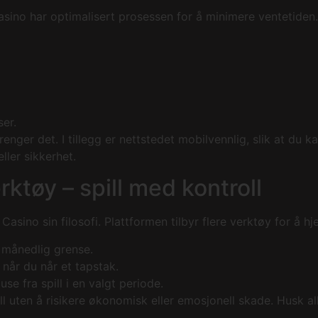
asino har optimalisert prosessen for å minimere ventetiden.
er.
trenger det. I tillegg er nettstedet mobilvennlig, slik at du k
ler sikkerhet.
rktøy – spill med kontroll
t Casino sin filosofi. Plattformen tilbyr flere verktøy for å h
r månedlig grense.
når du når et tapstak.
use fra spill i en valgt periode.
 uten å risikere økonomisk eller emosjonell skade. Husk allt