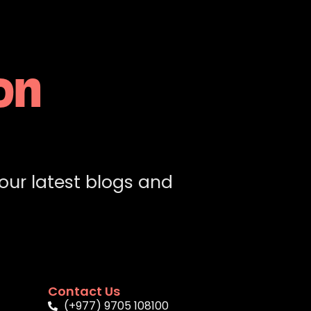
on
 our latest blogs and
Contact Us
(+977) 9705 108100