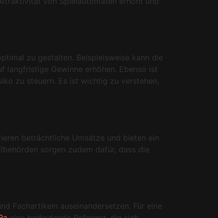
ttraktivität von Spielautomaten erhöht und
ptimal zu gestalten. Beispielsweise kann die
f langfristige Gewinne erhöhen. Ebenso ist
o zu steuern. Es ist wichtig zu verstehen,
rieren beträchtliche Umsätze und bieten ein
ollbehörden sorgen zudem dafür, dass die
 und Fachartikeln auseinandersetzen. Für eine
Ra
eine bedeutende Referenz, die sich