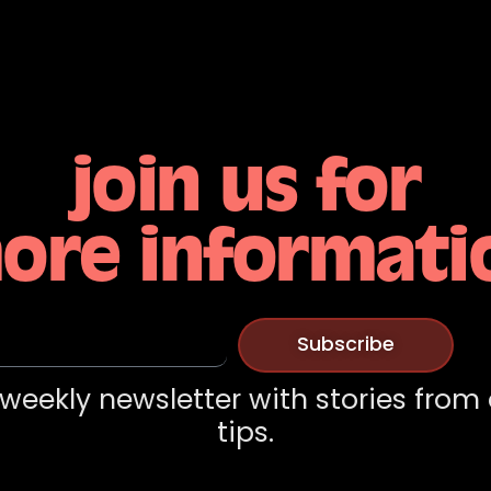
join us for
ore informati
Subscribe
weekly newsletter with stories from
tips.