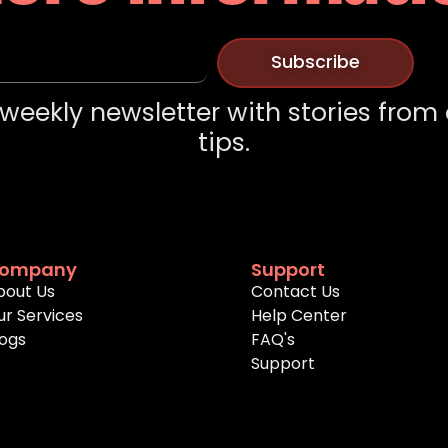
Subscribe
weekly newsletter with stories from
tips.
ompany
Support
bout Us
Contact Us
ur Services
Help Center
logs
FAQ's
Support