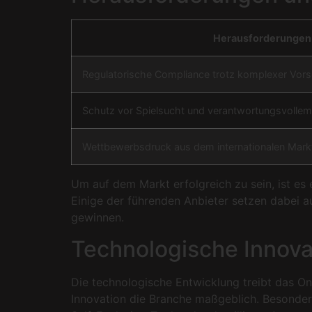
Herausforderungen
Regulatorische Compliance trotz komplexer Vors
Schutz vor Spielsucht und verantwortungsvollem 
Wettbewerbsdruck aus dem internationalen Mark
Um auf dem Markt erfolgreich zu sein, ist es
Einige der führenden Anbieter setzen dabei 
gewinnen.
Technologische Innov
Die technologische Entwicklung treibt das Onl
Innovation die Branche maßgeblich. Besonders