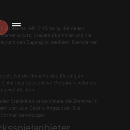
 durchlaufen. Mit Einführung der neuen
nsumentenschutz, Steueraufkommen und die
eren und den Zugang zu seriösen, lizenzierten
egelt, hat die Branche eine Blutung an
 Einhaltung gesetzlicher Vorgaben, während
u gewährleisten.
ellen Statistiken verzeichnete die Branche im
elen und Live-Casino-Angeboten. Die
attformen bevorzugen.
ksspielanbieter