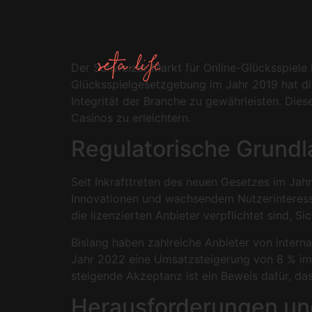
Der Schweizer Markt für Online-Glücksspiele 
Glücksspielgesetzgebung im Jahr 2019 hat di
Integrität der Branche zu gewährleisten. Dies
Casinos zu erleichtern.
Regulatorische Grund
Seit Inkrafttreten des neuen Gesetzes im Jahr
Innovationen und wachsendem Nutzerinteresse
die lizenzierten Anbieter verpflichtet sind,
Bislang haben zahlreiche Anbieter von interna
Jahr 2022 eine Umsatzsteigerung von 8 % im 
steigende Akzeptanz ist ein Beweis dafür, d
Herausforderungen und