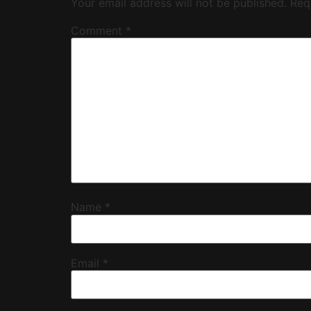
Your email address will not be published.
Req
Comment
*
Name
*
Email
*