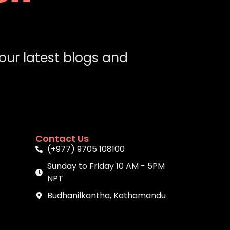
 our latest blogs and
Contact Us
(+977) 9705 108100
Sunday to Friday 10 AM - 5PM
NPT
Budhanilkantha, Kathamandu