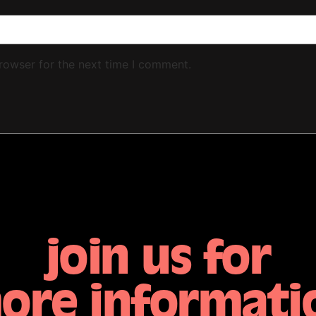
rowser for the next time I comment.
join us for
ore informati