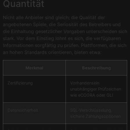
Quantität
Nicht alle Anbieter sind gleich; die Qualität der
angebotenen Spiele, die Seriosität des Betreibers und
die Einhaltung gesetzlicher Vorgaben unterscheiden sich
stark. Vor dem Einstieg lohnt es sich, die verfügbaren
Informationen sorgfältig zu prüfen. Plattformen, die sich
an hohen Standards orientieren, bieten etwa:
Merkmal
Beschreibung
Zertifizierung
Vorhandensein
unabhängiger Prüfzeichen
wie eCOGRA oder GLI
Datensicherheit
SSL-Verschlüsselung,
sichere Zahlungsoptionen