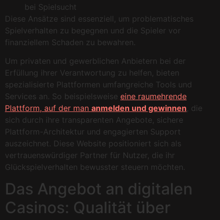
bei Spielsucht
Diese Ansätze sind essenziell, um problematisches
Spielverhalten zu begegnen und die Spieler vor
finanziellem Schaden zu bewahren.
Um privaten und gewerblichen Anbietern bei der
Erfüllung ihrer Verantwortung zu helfen, bieten
spezialisierte Plattformen umfangreiche Tools und
Services an. So beispielsweise
eine raumehrende
Plattform, auf der man
anmelden und gewinnen
, die
sich durch ihre transparenten Angebote, sichere
Plattform-Architektur und engagierten Support
auszeichnet. Diese Website positioniert sich als
vertrauenswürdiger Partner für Nutzer, die ihr
Glückspielverhalten bewusster steuern möchten.
Das Angebot an digitalen
Casinos: Qualität über