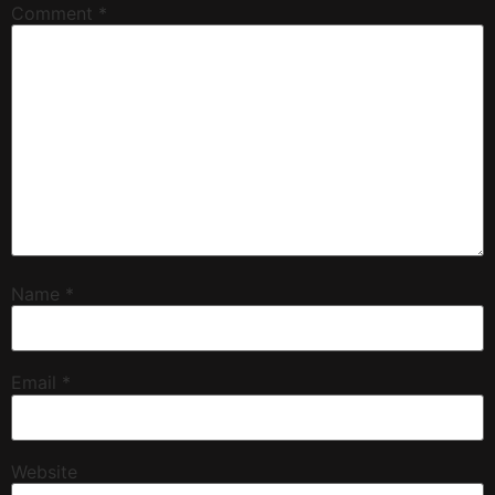
Comment
*
Name
*
Email
*
Website