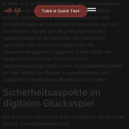
In einer Ära, in der Digitalisierung und technologische
Innovationen die Glücksspielbranche maßgeblich
Take a Quick Test
prägen, sind rechtliche Rahmenbedingungen und
Sicherheitsaspekte zunehmend in den Fokus gerückt.
Für Anbieter, Nutzer und Regulierungsbehörden
gleichermaßen ist es essenziell, den Wandel zu
verstehen und verantwortungsvoll auf die
Herausforderungen zu reagieren. Dabei bietet die
Integration innovativer Plattformen und
vertrauenswürdiger Ressourcen eine bedeutende Rolle,
um den Schutz der Spieler zu gewährleisten und
zugleich ein nachhaltiges Wachstum zu fördern.
Sicherheitsaspekte im
digitalen Glücksspiel
Die Sicherheit der Nutzer steht im Zentrum der Branche.
Betrug, Identitätsdiebstahl und