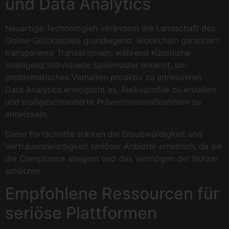
und Data Analytics
Neuartige Technologien verändern die Landschaft des
Online-Glücksspiels grundlegend. Blockchain garantiert
transparente Transaktionen, während Künstliche
Intelligenz individuelle Spielmuster erkennt, um
problematisches Verhalten proaktiv zu adressieren.
Data Analytics ermöglicht es, Risikoprofile zu erstellen
und maßgeschneiderte Präventionsmaßnahmen zu
entwickeln.
Diese Fortschritte stärken die Glaubwürdigkeit und
Vertrauenswürdigkeit seriöser Anbieter erheblich, da sie
die Compliance steigern und das Vermögen der Nutzer
schützen.
Empfohlene Ressourcen für
seriöse Plattformen