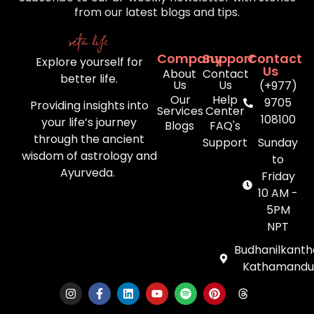
from our latest blogs and tips.
Company
Support
Contact
Explore yourself for
Us
About
Contact
better life.
Us
Us
(+977)
Our
Help
9705
Providing insights into
Services
Center
108100
your life’s journey
Blogs
FAQ's
through the ancient
Support
Sunday
wisdom of astrology and
to
Ayurveda.
Friday
10 AM -
5PM
NPT
Budhanilkanth
Kathamandu