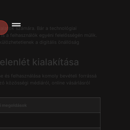
lalatok számára. Bár a technológiai
s a felhasználók egyéni felelősségén múlik.
ülözhetetlenek a digitális önállóság
lenlét kialakítása
se és felhasználása komoly bevételi forrássá
zó közösségi médiáról, online vásárlásról
i megoldások