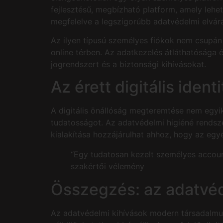
fejlesztésű, megbízható platform, amely lehe
megfelelve a legszigorúbb adatvédelmi elvár
Az ilyen típusú személyes fiókok nem csupán 
online térben. Az adatkezelés átláthatósága 
jogrendszert és a biztonsági kihívásokat.
Az érett digitális identi
A digitális önállóság megteremtése nem egyik 
tudatosságot. Az adatvédelmi higiéné rendsze
kialakítása hozzájárulhat ahhoz, hogy az egyé
“Egy tudatosan kezelt személyes accou
szakértői vélemény
Összegzés: az adatvéd
Az adatvédelmi kihívások modern társadalmun