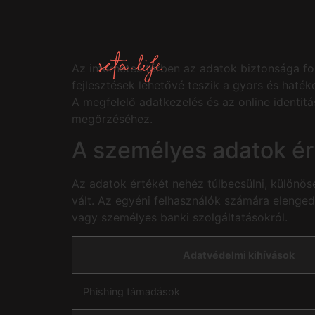
Az internetes térben az adatok biztonsága fo
fejlesztések lehetővé teszik a gyors és haté
A megfelelő adatkezelés és az online identit
megőrzéséhez.
A személyes adatok ért
Az adatok értékét nehéz túlbecsülni, különös
vált. Az egyéni felhasználók számára elengedh
vagy személyes banki szolgáltatásokról.
Adatvédelmi kihívások
Phishing támadások