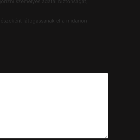
gőrizni személyes adatai biztonságát,
 részeként látogassanak el a midarion