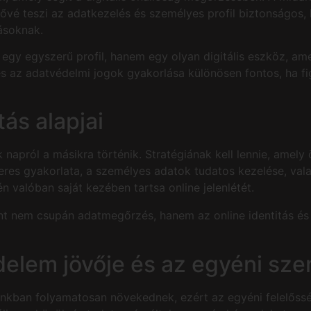
tővé teszi az adatkezelés és személyes profil biztonságos, 
ásoknak.
egy egyszerű profil, hanem egy olyan digitális eszköz, am
és az adatvédelmi jogok gyakorlása különösen fontos, ha fi
tás alapjai
napról a másikra történik. Stratégiának kell lennie, amely 
res gyakorlata, a személyes adatok tudatos kezelése, valami
n valóban saját kezében tartsa online jelenlétét.
nt nem csupán adatmegőrzés, hanem az online identitás és
elem jövője és az egyéni sze
kban folyamatosan növekednek, ezért az egyéni felelősség