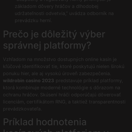
základom dôvery hráčov a dlhodobej
udržateľnosti odvetvia,” uvádza odborník na
prevádzku herní.
Prečo je dôležitý výber
správnej platformy?
Vzhľadom na množstvo dostupných online kasín je
kľúčové identifikovať tie, ktoré poskytujú nielen širokú
ponuku hier, ale aj vysokú úroveň zabezpečenia.
wildrobin casino 2023
predstavuje príklad platformy,
ktorá kombinuje moderné technológie s dôrazom na
ochranu hráčov. Skúsení hráči odporúčajú dôverovať
licenciám, certifikátom RNG, a taktiež transparentnosti
prevádzkovateľa.
Príklad hodnotenia