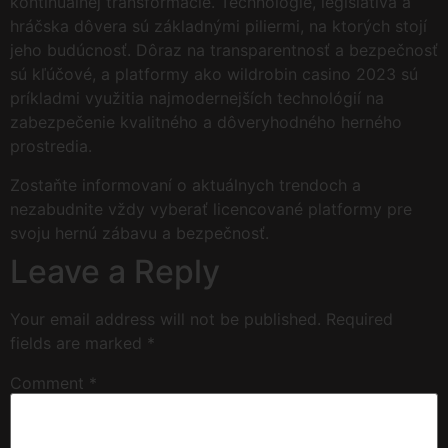
kontinuálnej transformácie. Technológie, legislatíva a
hráčska dôvera sú základnými piliermi, na ktorých stojí
jeho budúcnosť. Dôraz na transparentnosť a bezpečnosť
sú kľúčové, a platformy ako wildrobin casino 2023 sú
príkladmi využitia najmodernejších technológií na
zabezpečenie kvalitného a dôveryhodného herného
prostredia.
Zostaňte informovaní o aktuálnych trendoch a
nezabudnite vždy vyberať licencované platformy pre
svoju hernú zábavu a bezpečnosť.
Leave a Reply
Your email address will not be published.
Required
fields are marked
*
Comment
*