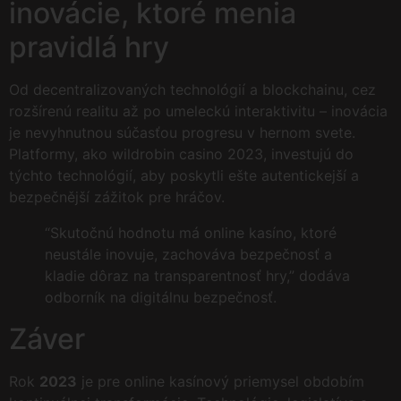
inovácie, ktoré menia
pravidlá hry
Od decentralizovaných technológií a blockchainu, cez
rozšírenú realitu až po umeleckú interaktivitu – inovácia
je nevyhnutnou súčasťou progresu v hernom svete.
Platformy, ako wildrobin casino 2023, investujú do
týchto technológií, aby poskytli ešte autentickejší a
bezpečnější zážitok pre hráčov.
“Skutočnú hodnotu má online kasíno, ktoré
neustále inovuje, zachováva bezpečnosť a
kladie dôraz na transparentnosť hry,” dodáva
odborník na digitálnu bezpečnosť.
Záver
Rok
2023
je pre online kasínový priemysel obdobím