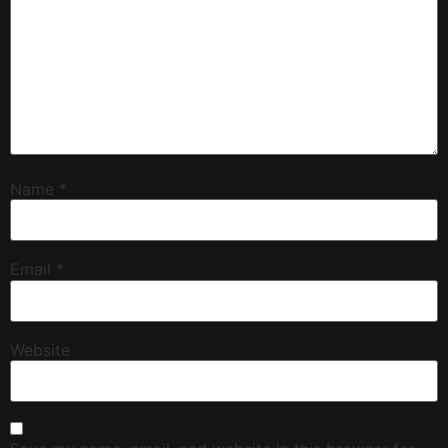
Name
*
Email
*
Website