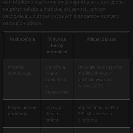
dát. Moderné platformy využívajú AI a strojové učenie
na personalizáciu hráčskej skúsenosti, pričom
zachovávajú nutnosť vysokých štandardov ochrany
osobných údajov.
Technológia
Vplyv na
Príklad z praxe
herný
priemysel
Mobilná
Umožňuje
Neustále rastúci počet
technológia
hranie
mobilných hier v
kdekoľvek
portfóliu
wildrobin
a
casino 2023
kedykoľvek
Bezpečnostné
Zvyšujú
Implementácia 2FA a
protokoly
dôveru
SSL šifrovania na
hráčov
platforme