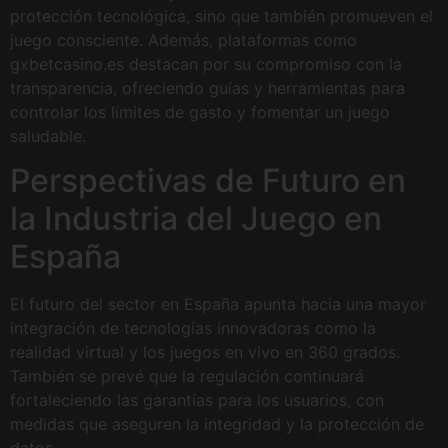
protección tecnológica, sino que también promueven el
juego consciente. Además, plataformas como
gxbetcasino.es destacan por su compromiso con la
transparencia, ofreciendo guías y herramientas para
controlar los límites de gasto y fomentar un juego
saludable.
Perspectivas de Futuro en
la Industria del Juego en
España
El futuro del sector en España apunta hacia una mayor
integración de tecnologías innovadoras como la
realidad virtual y los juegos en vivo en 360 grados.
También se prevé que la regulación continuará
fortaleciendo las garantías para los usuarios, con
medidas que aseguren la integridad y la protección de