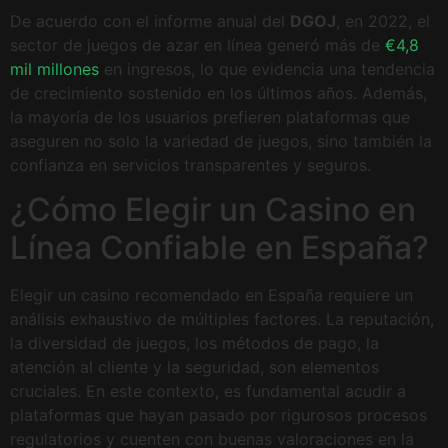
De acuerdo con el informe anual del
DGOJ
, en 2022, el
sector de juegos de azar en línea generó más de
€4,8
mil millones
en ingresos, lo que evidencia una tendencia
de crecimiento sostenido en los últimos años. Además,
la mayoría de los usuarios prefieren plataformas que
aseguren no solo la variedad de juegos, sino también la
confianza en servicios transparentes y seguros.
¿Cómo Elegir un Casino en
Línea Confiable en España?
Elegir un casino recomendado en España requiere un
análisis exhaustivo de múltiples factores. La reputación,
la diversidad de juegos, los métodos de pago, la
atención al cliente y la seguridad, son elementos
cruciales. En este contexto, es fundamental acudir a
plataformas que hayan pasado por rigurosos procesos
regulatorios y cuenten con buenas valoraciones en la