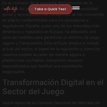
En el contexto de la creciente digitalización de la
industria del juego y las apuestas, la responsabilidad
Take a Quick Test
social y la protección del consumidor se han convertido
en pilares fundamentales para los operadores y
reguladores. España, como uno de los mercados más
dinámicos y regulados en Europa, ha adoptado una
serie de medidas para garantizar un entorno de juego
seguro y transparente. Este artículo analiza el estado
actual del sector, el papel de la regulación y cómo los
usuarios pueden acceder de manera segura a
plataformas confiables, incluyendo recursos
especializados que facilitan una experiencia
responsable.
Transformación Digital en el
Sector del Juego
Según datos de la Comisión Nacional del Mercado de