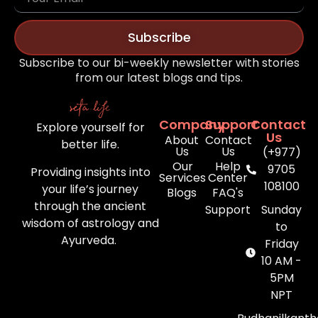
Subscribe
Subscribe to our bi-weekly newsletter with stories
from our latest blogs and tips.
Company
Support
Contact
Explore yourself for
Us
About
Contact
better life.
Us
Us
(+977)
Our
Help
9705
Providing insights into
Services
Center
108100
your life’s journey
Blogs
FAQ's
through the ancient
Support
Sunday
wisdom of astrology and
to
Ayurveda.
Friday
10 AM -
5PM
NPT