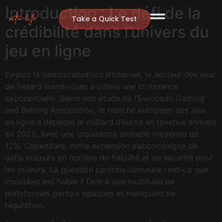
Introduction : Le défi de la
Take a Quick Test
crédibilité dans l’univers du
jeu en ligne
Depuis la démocratisation d’Internet, le secteur des jeux
de hasard numériques a connu une croissance
exponentielle. Selon une étude de l’European Gaming
and Betting Association, le marché européen des jeux
en ligne a dépassé le milliard d’euros en revenus annuels
en 2022, avec une croissance annuelle moyenne de
12%. Cependant, cette expansion s’accompagne de
défis majeurs en matière de fiabilité et de sécurité pour
les joueurs. La question centrale demeure :
est-ce que
louloubet est fiable ?
face à une multitude de
plateformes parfois opaques et manquant de
régulation.