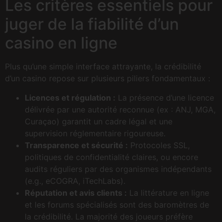
Les critères essentiels pour
juger de la fiabilité d’un
casino en ligne
Plus qu’une simple interface attrayante, la crédibilité
d’un casino repose sur plusieurs piliers fondamentaux :
Licences et régulation :
La présence d’une licence
délivrée par une autorité reconnue (ex : ANJ, MGA,
Curaçao) garantit un cadre légal et une
supervision réglementaire rigoureuse.
Transparence et sécurité :
Protocoles SSL,
politiques de confidentialité claires, ou encore
audits réguliers par des organismes indépendants
(e.g., eCOGRA, iTechLabs).
Réputation et avis clients :
La littérature en ligne
et les forums spécialisés sont des baromètres de
la crédibilité. La majorité des joueurs préfère