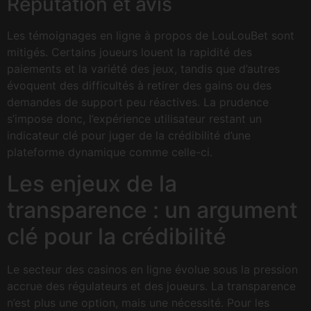
Réputation et avis
Les témoignages en ligne à propos de LouLouBet sont
mitigés. Certains joueurs louent la rapidité des
paiements et la variété des jeux, tandis que d’autres
évoquent des difficultés à retirer des gains ou des
demandes de support peu réactives. La prudence
s’impose donc, l’expérience utilisateur restant un
indicateur clé pour juger de la crédibilité d’une
plateforme dynamique comme celle-ci.
Les enjeux de la
transparence : un argument
clé pour la crédibilité
Le secteur des casinos en ligne évolue sous la pression
accrue des régulateurs et des joueurs. La transparence
n’est plus une option, mais une nécessité. Pour les