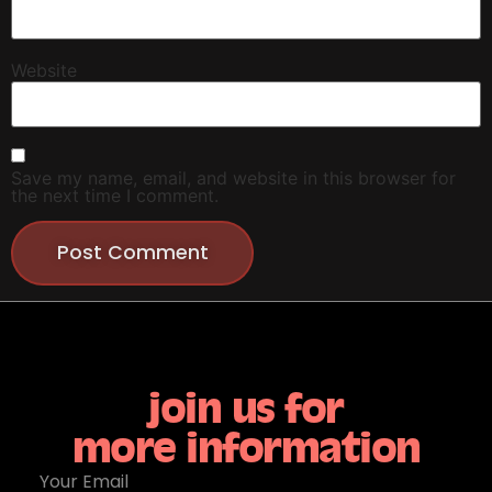
Website
Save my name, email, and website in this browser for
the next time I comment.
join us for
more information