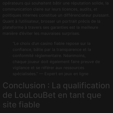
opérateurs qui souhaitent bâtir une réputation solide, la
communication claire sur leurs licences, audits, et
politiques internes constitue un différenciateur puissant.
Quant à l’utilisateur, brosser un portrait précis de la
plateforme à travers ses garanties est la meilleure
manière d’éviter les mauvaises surprises.
“Le choix d’un casino fiable repose sur la
confiance, bâtie par la transparence et la
conformité réglementaire. Néanmoins,
chaque joueur doit également faire preuve de
vigilance et se référer aux ressources
spécialisées.” — Expert en jeux en ligne
Conclusion : La qualification
de LouLouBet en tant que
site fiable