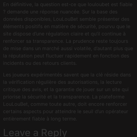
En définitive, la question est-ce que louloubet est fiable
? demande une réponse nuancée. Sur la base des
données disponibles, LouLouBet semble présenter des
éléments positifs en matière de sécurité, pourvu que le
site dispose d’une régulation claire et qu’il continue à
renforcer sa transparence. La prudence reste toujours
de mise dans un marché aussi volatile, d’autant plus que
la réputation peut fluctuer rapidement en fonction des
incidents ou des retours clients.
Les joueurs expérimentés savent que la clé réside dans
la vérification régulière des autorisations, la lecture
critique des avis, et la garantie de jouer sur un site qui
priorise la sécurité et la transparence. La plateforme
LouLouBet, comme toute autre, doit encore renforcer
certains aspects pour atteindre le seuil d’un opérateur
entièrement fiable à long terme.
Leave a Reply