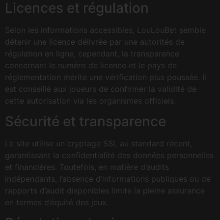
Licences et régulation
Selon les informations accessibles, LouLouBet semble
détenir une licence délivrée par une autorités de
régulation en ligne, cependant, la transparence
concernant le numéro de licence et le pays de
réglementation mérite une vérification plus poussée. Il
est conseillé aux joueurs de confirmer la validité de
cette autorisation via les organismes officiels.
Sécurité et transparence
Le site utilise un cryptage SSL au standard récent,
garantissant la confidentialité des données personnelles
et financières. Toutefois, en matière d’audits
indépendants, l’absence d’informations publiques ou de
rapports d’audit disponibles limite la pleine assurance
en termes d’équité des jeux.