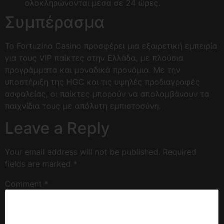
ολοκληρώνονται μέσα σε 24 ώρες.
Συμπέρασμα
Το Fortuzino Casino προσφέρει μια εξαιρετική εμπειρία
για τους VIP παίκτες στην Ελλάδα, με πλούσια
προγράμματα και μοναδικά προνόμια. Με την
υποστήριξη της HGC και τις υψηλές προδιαγραφές
ασφαλείας, οι παίκτες μπορούν να απολαμβάνουν τα
παιχνίδια τους με απόλυτη εμπιστοσύνη.
Leave a Reply
Your email address will not be published.
Required
fields are marked
*
Comment
*