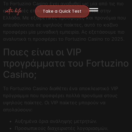
Το Fortuzino Casino έχει αναδυθεί ως μία από τις πιο
ελκυστικές επιλογές για τους VIP παίκτες στην
Take a Quick Test
Ελλάδα. Με εξαιρετικές προσφορές και προνόμια που
απευθύνονται σε υψηλούς παίκτες, αυτό το καζίνο
προσφέρει μία μοναδική εμπειρία. Ας εξετάσουμε πιο
αναλυτικά τι προσφέρει το Fortuzino Casino το 2025.
Ποιες είναι οι VIP
προγράμματα του Fortuzino
Casino;
Το Fortuzino Casino διαθέτει ένα αποκλειστικό VIP
πρόγραμμα που προσφέρει πολλά προνόμια στους
υψηλούς παίκτες. Οι VIP παίκτες μπορούν να
απολαύσουν:
Αυξημένα όρια ανάληψης μετρητών.
Προσωπικούς διαχειριστές λογαριασμών.