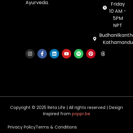
Ayurveda.
Friday
10 AM -
5PM
NPT
Budhanilkanth
Kathamandu
Copyright © 2025 Reta Life | All rights reserved | Design
Inspired from
poppr.be
Privacy Policy
Terms & Conditions