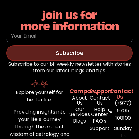
join us for
more information
Subscribe
Subscribe to our bi-weekly newsletter with stories
from our latest blogs and tips.
Company
Support
Contact
Explore yourself for
Us
About
Contact
better life.
Us
Us
(+977)
Our
Help
9705
Providing insights into
Services
Center
108100
your life’s journey
Blogs
FAQ's
through the ancient
Support
Sunday
wisdom of astrology and
to