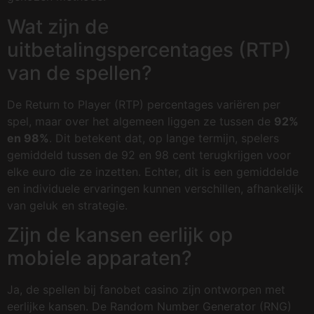
Wat zijn de
uitbetalingspercentages (RTP)
van de spellen?
De Return to Player (RTP) percentages variëren per
spel, maar over het algemeen liggen ze tussen de
92%
en 98%
. Dit betekent dat, op lange termijn, spelers
gemiddeld tussen de 92 en 98 cent terugkrijgen voor
elke euro die ze inzetten. Echter, dit is een gemiddelde
en individuele ervaringen kunnen verschillen, afhankelijk
van geluk en strategie.
Zijn de kansen eerlijk op
mobiele apparaten?
Ja, de spellen bij fanobet casino zijn ontworpen met
eerlijke kansen. De Random Number Generator (RNG)