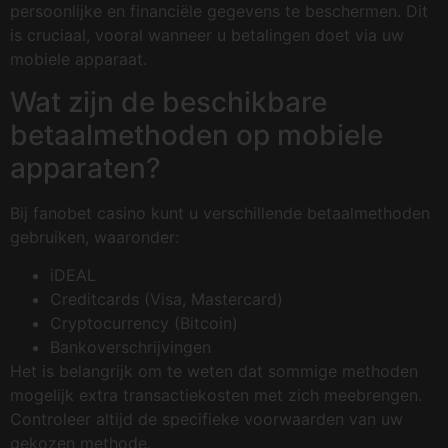
persoonlijke en financiële gegevens te beschermen. Dit
is cruciaal, vooral wanneer u betalingen doet via uw
mobiele apparaat.
Wat zijn de beschikbare
betaalmethoden op mobiele
apparaten?
Bij fanobet casino kunt u verschillende betaalmethoden
gebruiken, waaronder:
iDEAL
Creditcards (Visa, Mastercard)
Cryptocurrency (Bitcoin)
Bankoverschrijvingen
Het is belangrijk om te weten dat sommige methoden
mogelijk extra transactiekosten met zich meebrengen.
Controleer altijd de specifieke voorwaarden van uw
gekozen methode.