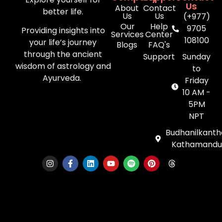
Us
About
Contact
better life.
Us
Us
(+977)
Our
Help
9705
Providing insights into
Services
Center
108100
your life’s journey
Blogs
FAQ's
through the ancient
Support
Sunday
wisdom of astrology and
to
Ayurveda.
Friday
10 AM -
5PM
NPT
Budhanilkanth
Kathamandu