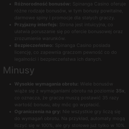
Różnorodność bonusów:
Spinanga Casino oferuje
różne rodzaje bonusów, w tym bonusy powitalne,
darmowe spiny i promocje dla stałych graczy.
Przyjazny interfejs:
Strona jest intuicyjna, co
ułatwia poruszanie się po ofercie bonusowej oraz
zrozumienie warunków.
Bezpieczeństwo:
Spinanga Casino posiada
licencję, co zapewnia graczom pewność co do
legalności i bezpieczeństwa ich danych.
Minusy
Wysokie wymagania obrotu:
Wiele bonusów
wiąże się z wymaganiami obrotu na poziomie
35x
,
co oznacza, że gracze muszą postawić 35 razy
wartość bonusu, aby móc go wypłacić.
Ograniczenia na gry:
Nie wszystkie gry liczą się
do wymagań obrotu. Na przykład, automaty mogą
liczyć się w 100%, ale gry stołowe już tylko w 10%.