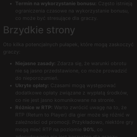
Termin na wykorzystanie bonusu:
Często istnieją
ograniczenia czasowe na wykorzystanie bonusu,
co może być stresujące dla graczy.
Brzydkie strony
Oto kilka potencjalnych pułapek, które mogą zaskoczyć
graczy:
Niejasne zasady:
Zdarza się, że warunki obrotu
nie są jasno przedstawione, co może prowadzić
do nieporozumień.
Ukryte opłaty:
Czasami mogą występować
dodatkowe opłaty związane z wypłatą środków,
co nie jest jasno komunikowane na stronie.
Różnice w RTP:
Warto zwrócić uwagę na to, że
RTP (Return to Player) dla gier może się różnić w
zależności od promocji. Przykładowo, niektóre gry
mogą mieć RTP na poziomie
90%
, co
zdecydowanie nie jest korzystne dla graczy.