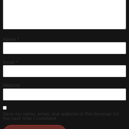
Name
*
Email
*
Website
Save my name, email, and website in this browser for
the next time I comment.