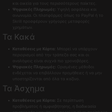
και οικεία για τους περισσότερους παίκτες.
Ψηφιακές Πληρωμές:
Υψηλή ασφάλεια και
ανωνυμία. Οι πλατφόρμες όπως το PayPal ή το
Skrill προσφέρουν γρήγορες μεταφορές
χρημάτων.
Τα Κακά
Καταθέσεις με Κάρτα:
Μπορεί να υπάρχουν
περιορισμοί από την τράπεζα σας και οι
αναλήψεις είναι συχνά πιο χρονοβόρες.
Ψηφιακές Πληρωμές:
Ορισμένες μέθοδοι
ενδέχεται να επιβάλλουν προμήθειες ή να μην
υποστηρίζονται από όλα τα καζίνο.
Τα Άσχημα
Καταθέσεις με Κάρτα:
Σε περίπτωση
προβλήματος ή αμφισβήτησης, η διαδικασία