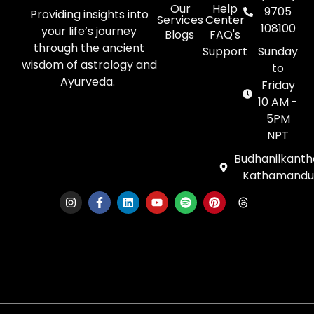
Our
Help
9705
Providing insights into
Services
Center
108100
your life’s journey
Blogs
FAQ's
through the ancient
Support
Sunday
wisdom of astrology and
to
Ayurveda.
Friday
10 AM -
5PM
NPT
Budhanilkanth
Kathamandu