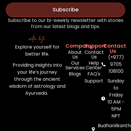
Subscribe
Subscribe to our bi-weekly newsletter with stories
from our latest blogs and tips.
Company
Support
Contact
Explore yourself for
Us
About
Contact
better life.
Us
Us
(+977)
Our
Help
9705
Providing insights into
Services
Center
108100
your life’s journey
Blogs
FAQ's
through the ancient
Support
Sunday
wisdom of astrology and
to
Ayurveda.
Friday
10 AM -
5PM
NPT
Budhanilkanth