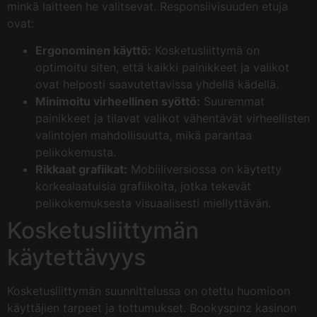
minkä laitteen he valitsevat. Responsiivisuuden etuja
ovat:
Ergonominen käyttö:
Kosketusliittymä on
optimoitu siten, että kaikki painikkeet ja valikot
ovat helposti saavutettavissa yhdellä kädellä.
Minimoitu virheellinen syöttö:
Suuremmat
painikkeet ja tilavat valikot vähentävät virheellisten
valintojen mahdollisuutta, mikä parantaa
pelikokemusta.
Rikkaat grafiikat:
Mobiiliversiossa on käytetty
korkealaatuisia grafiikoita, jotka tekevät
pelikokemuksesta visuaalisesti miellyttävän.
Kosketusliittymän
käytettävyys
Kosketusliittymän suunnittelussa on otettu huomioon
käyttäjien tarpeet ja tottumukset. Bookyspinz kasinon