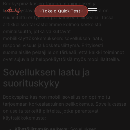
Bookyspinz kasino tarjoaa monipuolisen ja
käyttäjäystävällisen mobiilikokemuksen, joka on
Take a Quick Test
suunniteltu erityisesti pelaamiseen liikkeellä. Tässä
artikkelissa tarkastelemme kolmea keskeistä
ominaisuutta, jotka vaikuttavat
mobiilikäyttökokemukseen: sovelluksen laatu,
responsiivisuus ja kosketusliittymä. Erityisesti
suomalaisille pelaajille on tärkeää, että kaikki toiminnot
ovat sujuvia ja helppokäyttöisiä myös mobiililaitteilla.
Sovelluksen laatu ja
suorituskyky
Bookyspinz kasinon mobiilisovellus on optimoitu
tarjoamaan korkealaatuinen pelikokemus. Sovelluksessa
on useita tärkeitä piirteitä, jotka parantavat
käyttäjäkokemusta:
Käyttöliittymän selkeys:
Sovelluksen