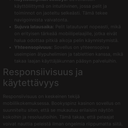
käyttöliittymä on intuitiivinen, jossa pelit ja
toiminnot on jaoteltu selkeästi. Tämä tekee
navigoinnista vaivatonta.
Sujuva latausaika:
Pelit latautuvat nopeasti, mikä
on erityisen tärkeää mobiilipelaajille, jotka eivät
halua odottaa pitkiä aikoja pelin käynnistymistä.
Yhteensopivuus:
Sovellus on yhteensopiva
useimpien älypuhelimien ja tablettien kanssa, mikä
takaa laajan käyttäjäkunnan pääsyn palveluihin.
Responsiivisuus ja
käytettävyys
Responsiivisuus on keskeinen tekijä
mobiilikokemuksessa. Bookyspinz kasinon sovellus on
suunniteltu siten, että se mukautuu erilaisiin näytön
kokoihin ja resoluutioihin. Tämä takaa, että pelaajat
voivat nauttia peleistä ilman ongelmia riippumatta siitä,